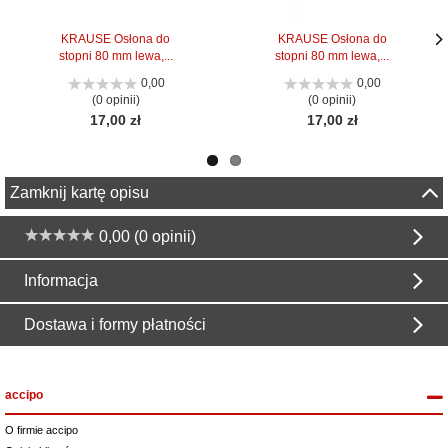
KRAUSE Osłona do
KRAUSE Osłona do
stopni 80 mm lewa,...
stopni 80 mm lewa,...
Nas
Nas
stro
stro
0,00
0,00
(0 opinii)
(0 opinii)
17,00 zł
17,00 zł
Zamknij kartę opisu
0,00 (0 opinii)
Informacja
Dostawa i formy płatności
accipo
O firmie accipo