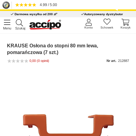
4.99 / 5.00
*
Darmowa wysyłka od 200 zł
Autoryzowany dystrybutor
Konto
Schowek
Koszyk
Menu
Szukaj
KRAUSE Osłona do stopni 80 mm lewa,
pomarańczowa (7 szt.)
0,00
(0 opinii)
Nr art.
212887