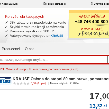
Koszt wysyłki
Formy płatności
O firmie acc
Korzyści dla kupujących
3% rabatu przy przedpłacie na konto
Szybki termin realizacji zamówienia
Darmowa wysyłka od 200 zł
*
Autoryzowany dystrybutor
KRAUSE
Producenci
O nas
SE Osłona do stopni 80 mm prawa, pomarańczowa (7 szt.)
KRAUSE Osłona do stopni 80 mm prawa, pomarańczo
0,00
(0 opinii)
|
Numer artykułu:
212894
17,
00
13,
82 zł