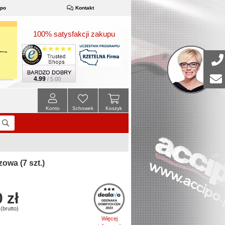
ipo
Kontakt
100% satysfakcji zakupu
4.99
/ 5.00
Konto
Schowek
Koszyk
wa (7 szt.)
 zł
(brutto)
Więcej