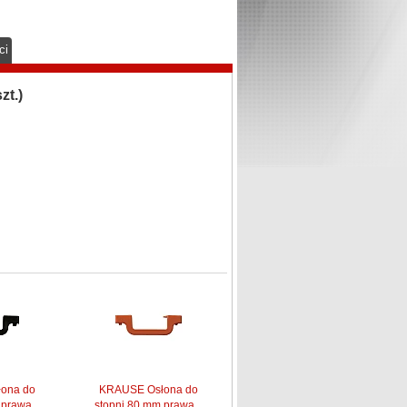
ci
t.)
ona do
KRAUSE Osłona do
prawa...
stopni 80 mm prawa...