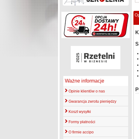
Op
K
S
Ważne informacje
P
Opinie klientów o nas
Gwarancja zwrotu pieniędzy
Koszt wysyłki
Formy płatności
O firmie accipo