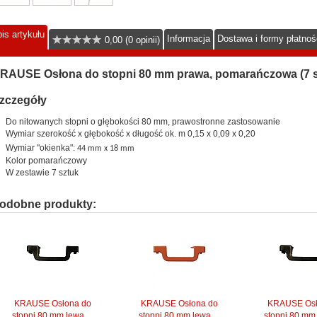
is artykułu
Informacja
Dostawa i formy płatnoś
0,00 (0 opinii)
RAUSE Osłona do stopni 80 mm prawa, pomarańczowa (7 sz
zczegóły
Do nitowanych stopni o głębokości 80 mm, prawostronne zastosowanie
Wymiar szerokość x głębokość x długość ok. m 0,15 x 0,09 x 0,20
Wymiar "okienka":
44 mm x 18 mm
Kolor pomarańczowy
W zestawie 7 sztuk
odobne produkty:
KRAUSE Osłona do
KRAUSE Osłona do
KRAUSE Osł
stopni 80 mm lewa,...
stopni 80 mm lewa,...
stopni 80 mm 