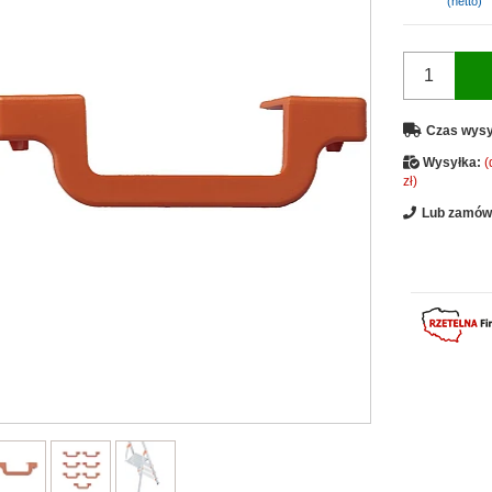
(netto)
Czas wysy
Wysyłka:
(
zł)
Lub zamów 