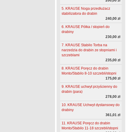
200,00 zł
5. KRAUSE Noga przedłużacz
stabilizatora do drabin
240,00 zł
6. KRAUSE Półka / stopień do
drabiny
230,00 zł
7. KRAUSE Stabilo Torba na
narzedzia do drabin ze stopniami i
szczeblami
235,00 zł
8. KRAUSE Poręcz do drabin
Monto/Stabilo 8-10 szczebli/stopni
175,00 zł
9. KRAUSE uchwyt przyścienny do
drabin (para)
278,00 zł
10. KRAUSE Uchwyt dystansowy do
drabiny
361,01 zł
11. KRAUSE Poręcz do drabin
Monto/Stabilo 11-18 szczebli/stopni