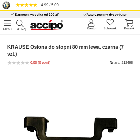
4.99 / 5.00
*
Darmowa wysyłka od 200 zł
Autoryzowany dystrybutor
Konto
Schowek
Koszyk
Menu
Szukaj
KRAUSE Osłona do stopni 80 mm lewa, czarna (7
szt.)
0,00
(0 opinii)
Nr art.
212498