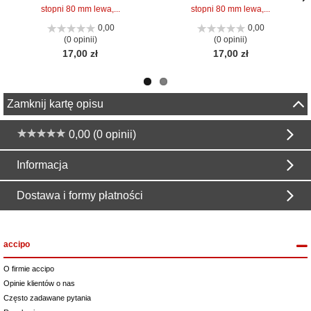
stopni 80 mm lewa,...
stopni 80 mm lewa,...
Nas
Nas
stro
stro
0,00
0,00
(0 opinii)
(0 opinii)
17,00 zł
17,00 zł
Zamknij kartę opisu
0,00 (0 opinii)
Informacja
Dostawa i formy płatności
accipo
O firmie accipo
Opinie klientów o nas
Często zadawane pytania