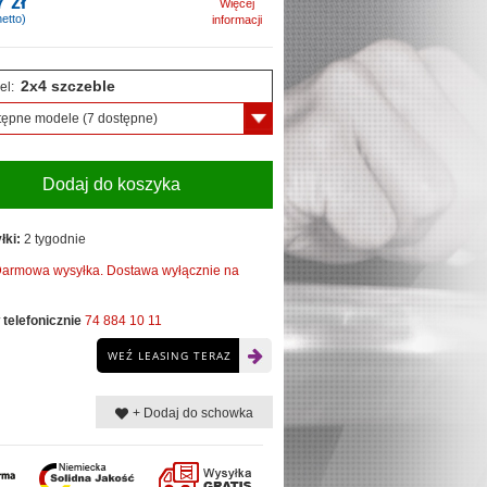
7 zł
Więcej
etto)
informacji
2x4 szczeble
el:
tępne modele
(7 dostępne)
Dodaj do koszyka
łki:
2 tygodnie
armowa wysyłka. Dostawa wyłącznie na
telefonicznie
74 884 10 11
WEŹ LEASING TERAZ
+ Dodaj do schowka