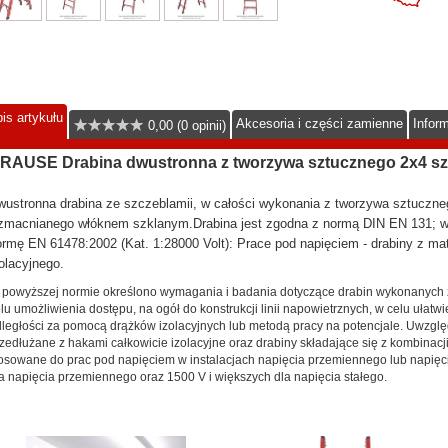
is artykułu
Akcesoria i części zamienne
Infor
0,00 (0 opinii)
RAUSE Drabina dwustronna z tworzywa sztucznego 2x4 sz
ustronna drabina ze szczeblamii, w całości wykonania z tworzywa sztuczne
zmacnianego włóknem szklanym.Drabina jest zgodna z normą DIN EN 131; w 
rmę EN 61478:2002 (Kat. 1:28000 Volt): Prace pod napięciem - drabiny z mat
olacyjnego.
powyższej normie określono wymagania i badania dotyczące drabin wykonanych z
lu umożliwienia dostępu, na ogół do konstrukcji linii napowietrznych, w celu ułatw
ległości za pomocą drążków izolacyjnych lub metodą pracy na potencjale. Uwzglę
zedłużane z hakami całkowicie izolacyjne oraz drabiny składające się z kombinacj
osowane do prac pod napięciem w instalacjach napięcia przemiennego lub napięci
a napięcia przemiennego oraz 1500 V i większych dla napięcia stałego.