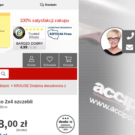
ipo
Kontakt
100% satysfakcji zakupu
4.99
/ 5.00
Konto
Schowek
Koszyk
»
eblami
KRAUSE Drabina dwustronna z
 2x4 szczebli
,50 m
8,
00 zł
(brutto)