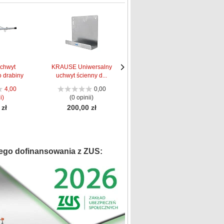
chwyt
KRAUSE Uniwersalny
KRAUSE Magnes do
 drabiny
uchwyt ścienny d...
mocowania narzędzi...
Następne
Następne
strona
strona
4,00
0,00
0,00
i)
(0 opinii)
(0 opinii)
 zł
200,00 zł
84,00 zł
ego dofinansowania z ZUS: