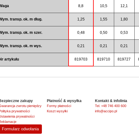
Waga
8,8
10,5
12,1
Wym. transp. ok. m dług.
1,25
1,55
1,80
Wym. transp. ok. m szer.
0,48
0,50
0,53
Wym. transp. ok. m wys.
0,21
0,21
0,21
Nr artykułu
819703
819710
819727
Bezpieczne zakupy
Płatność & wysyłka
Kontakt & infolinia
Gwarancja zwrotu pieniędzy
Formy płatności
Tel. +48 746 400 600
Polityka prywatności
Koszt wysyłki
info@accipo.pl
Ustawienia prywatności
Reklamacje
Formularz odwołania