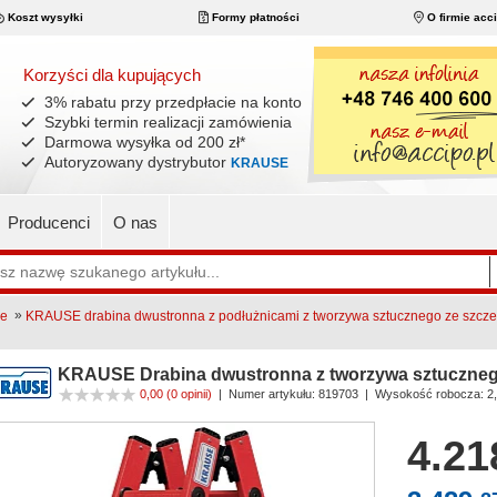
Koszt wysyłki
Formy płatności
O firmie acc
Korzyści dla kupujących
3% rabatu przy przedpłacie na konto
Szybki termin realizacji zamówienia
Darmowa wysyłka od 200 zł
*
Autoryzowany dystrybutor
KRAUSE
Producenci
O nas
»
ne
KRAUSE drabina dwustronna z podłużnicami z tworzywa sztucznego ze szcz
KRAUSE Drabina dwustronna z tworzywa sztucznego
0,00
(0 opinii)
|
Numer artykułu:
819703
| Wysokość robocza: 2
4.21