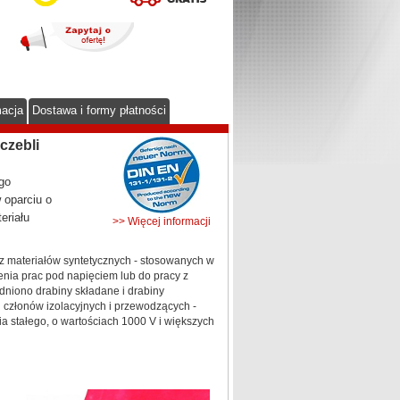
macja
Dostawa i formy płatności
czebli
go
oparciu o
eriału
>> Więcej informacji
 materiałów syntetycznych - stosowanych w
ienia prac pod napięciem lub do pracy z
dniono drabiny składane i drabiny
i członów izolacyjnych i przewodzących -
a stałego, o wartościach 1000 V i większych