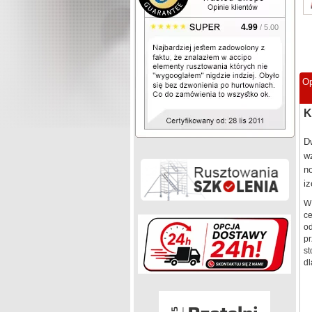
4.99
/ 5.00
Op
K
Dw
w
no
iz
W 
ce
od
pr
st
dl