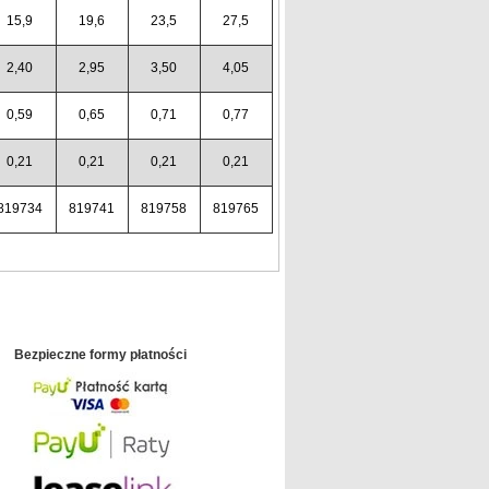
15,9
19,6
23,5
27,5
2,40
2,95
3,50
4,05
0,59
0,65
0,71
0,77
0,21
0,21
0,21
0,21
819734
819741
819758
819765
Bezpieczne formy płatności