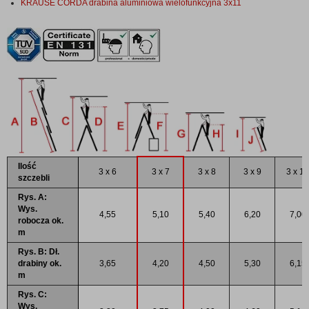
KRAUSE CORDA drabina aluminiowa wielofunkcyjna 3x11
Ilość
3 x 6
3 x 7
3 x 8
3 x 9
3 x 10
szczebli
Rys. A:
Wys.
4,55
5,10
5,40
6,20
7,00
robocza ok.
m
Rys. B: Dł.
drabiny ok.
3,65
4,20
4,50
5,30
6,15
m
Rys. C:
Wys.