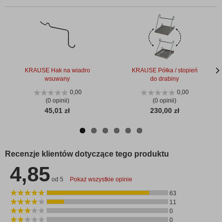
KRAUSE Hak na wiadro
KRAUSE Półka / stopień
wsuwany
do drabiny
Nas
Nas
stro
stro
0,00
0,00
(0 opinii)
(0 opinii)
45,01 zł
230,00 zł
Recenzje klientów dotyczące tego produktu
4,85
od 5
Pokaż wszystkie opinie
63
11
0
0