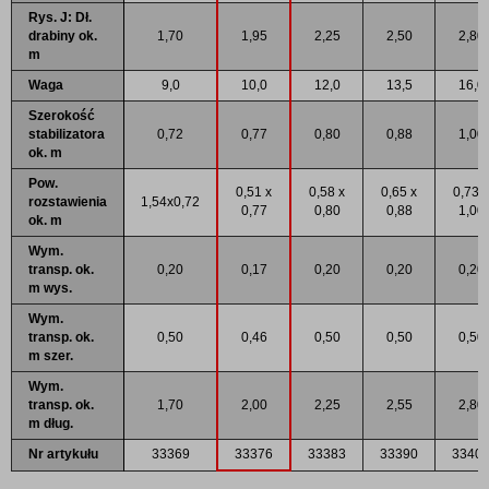
Rys. J: Dł.
drabiny ok.
1,70
1,95
2,25
2,50
2,80
m
Waga
9,0
10,0
12,0
13,5
16,0
Szerokość
stabilizatora
0,72
0,77
0,80
0,88
1,00
ok. m
Pow.
0,51 x
0,58 x
0,65 x
0,73 x
rozstawienia
1,54x0,72
0,77
0,80
0,88
1,00
ok. m
Wym.
transp. ok.
0,20
0,17
0,20
0,20
0,20
m wys.
Wym.
transp. ok.
0,50
0,46
0,50
0,50
0,50
m szer.
Wym.
transp. ok.
1,70
2,00
2,25
2,55
2,80
m dług.
Nr artykułu
33369
33376
33383
33390
3340