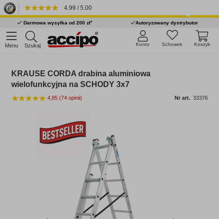
4.99 / 5.00
*
Darmowa wysyłka od 200 zł
Autoryzowany dystrybutor
Konto
Schowek
Koszyk
Menu
Szukaj
KRAUSE CORDA drabina aluminiowa
wielofunkcyjna na SCHODY 3x7
4,85
(74 opinii)
Nr art.
33376