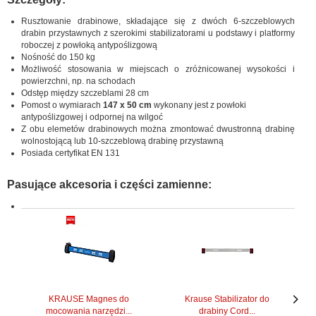
Rusztowanie drabinowe, składające się z dwóch 6-szczeblowych
drabin przystawnych z szerokimi stabilizatorami u podstawy i platformy
roboczej z powłoką antypoślizgową
Nośność do 150 kg
Możliwość stosowania w miejscach o zróżnicowanej wysokości i
powierzchni, np. na schodach
Odstęp między szczeblami 28 cm
Pomost o wymiarach
147 x 50 cm
wykonany jest z powłoki
antypoślizgowej i odpornej na wilgoć
Z obu elemetów drabinowych można zmontować dwustronną drabinę
wolnostojącą lub 10-szczeblową drabinę przystawną
Posiada certyfikat EN 131
Pasujące akcesoria i części zamienne:
KRAUSE Magnes do
Krause Stabilizator do
mocowania narzędzi...
drabiny Cord...