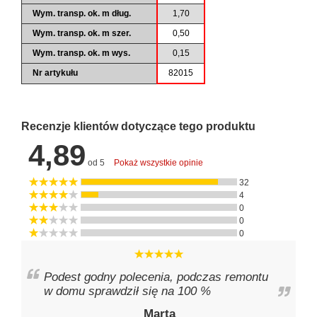
Wym. transp. ok. m dług.
1,70
Wym. transp. ok. m szer.
0,50
Wym. transp. ok. m wys.
0,15
Nr artykułu
82015
Recenzje klientów dotyczące tego produktu
4,89
od 5
Pokaż wszystkie opinie
32
4
0
0
0
Podest godny polecenia, podczas remontu
w domu sprawdził się na 100 %
Marta