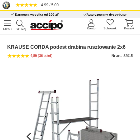
4.99 / 5.00
*
Darmowa wysyłka od 200 zł
Autoryzowany dystrybutor
Konto
Schowek
Koszyk
Menu
Szukaj
KRAUSE CORDA podest drabina rusztowanie 2x6
4,89
(36 opinii)
Nr art.
82015