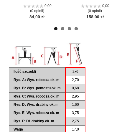
Następ
Następ
strona
strona
0,00
0,00
(0 opinii)
(0 opinii)
84,00 zł
158,00 zł
Ilość szczebli
2x6
Rys. A: Wys. robocza ok. m
2,70
Rys. B: Wys. pomostu ok. m
0,68
Rys. C: Wys. robocza ok. m
2,95
Rys. D: Wys. drabiny ok. m
1,60
Rys. E: Wys. robocza ok. m
3,75
Rys. F: Dł. drabiny ok. m
2,75
Waga
17,0