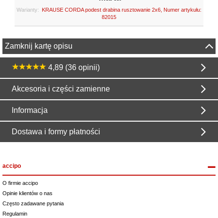
Warianty:
KRAUSE CORDA podest drabina rusztowanie 2x6, Numer artykułu:
82015
Zamknij kartę opisu
4,89 (36 opinii)
Akcesoria i części zamienne
Informacja
Dostawa i formy płatności
accipo
O firmie accipo
Opinie klientów o nas
Często zadawane pytania
Regulamin