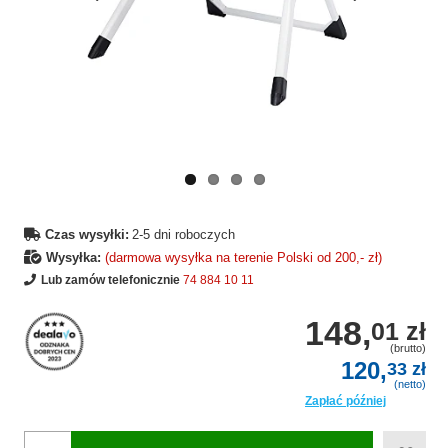
Wcześniejsza
Następne
strona
strona
Czas wysyłki:
2-5 dni roboczych
Wysyłka:
(darmowa wysyłka na terenie Polski od 200,- zł)
Lub zamów telefonicznie
74 884 10 11
148,
01 zł
(brutto)
120,
33 zł
(netto)
Zapłać później