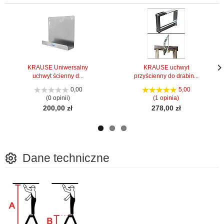
KRAUSE Uniwersalny
KRAUSE uchwyt
uchwyt ścienny d...
przyścienny do drabin...
Nas
Nas
stro
stro
0,00
5,00
(0 opinii)
(1 opinia)
200,00 zł
278,00 zł
Dane techniczne