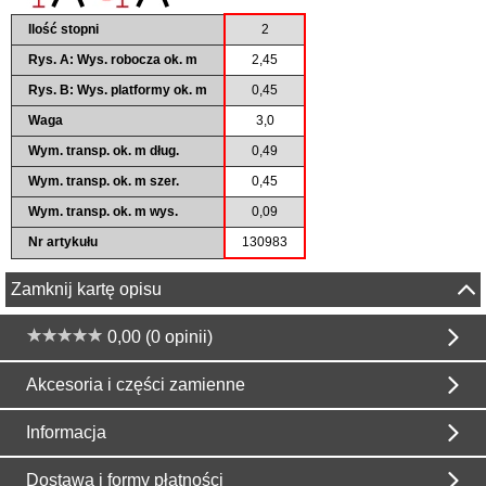
Ilość stopni
2
Rys. A: Wys. robocza ok. m
2,45
Rys. B: Wys. platformy ok. m
0,45
Waga
3,0
Wym. transp. ok. m dług.
0,49
Wym. transp. ok. m szer.
0,45
Wym. transp. ok. m wys.
0,09
Nr artykułu
130983
Zamknij kartę opisu
0,00 (0 opinii)
Akcesoria i części zamienne
Informacja
Dostawa i formy płatności