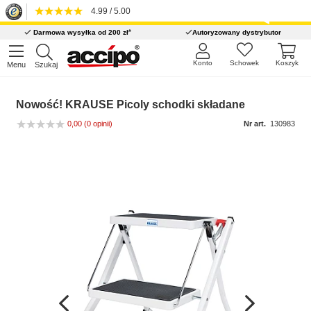
4.99 / 5.00
*
Darmowa wysyłka od 200 zł
Autoryzowany dystrybutor
Konto
Schowek
Koszyk
Menu
Szukaj
Nowość! KRAUSE Picoly schodki składane
0,00
(0 opinii)
Nr art.
130983