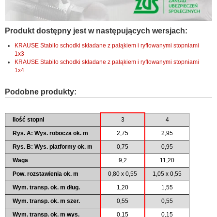
Produkt dostępny jest w następujących wersjach:
KRAUSE Stabilo schodki składane z pałąkiem i ryflowanymi stopniami
1x3
KRAUSE Stabilo schodki składane z pałąkiem i ryflowanymi stopniami
1x4
Podobne produkty:
Ilość stopni
3
4
Rys. A: Wys. robocza ok. m
2,75
2,95
Rys. B: Wys. platformy ok. m
0,75
0,95
Waga
9,2
11,20
Pow. rozstawienia ok. m
0,80 x 0,55
1,05 x 0,55
Wym. transp. ok. m dług.
1,20
1,55
Wym. transp. ok. m szer.
0,55
0,55
Wym. transp. ok. m wys.
0,15
0,15