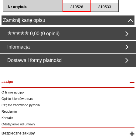
Nr artykułu
810526
810533
Zamknij kartę opisu
0,00 (0 opinii)
Informacja
Dostawa i formy płatności
accipo
O firmie accipo
Opinie klientów o nas
Często zadawane pytania
Regulamin
Kontakt
Odstąpienie od umowy
Bezpieczne zakupy