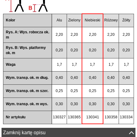
Kolor
Alu
Zielony
Niebieski
Różowy
Żółty
Rys. A: Wys. robocza ok.
2,20
2,20
2,20
2,20
2,20
m
Rys. B: Wys. platformy
0,20
0,20
0,20
0,20
0,20
ok. m
Waga
1,7
1,7
1,7
1,7
1,7
Wym. transp. ok. m dług.
0,40
0,40
0,40
0,40
0,40
Wym. transp. ok. m szer.
0,25
0,25
0,25
0,25
0,25
Wym. transp. ok. m wys.
0,30
0,30
0,30
0,30
0,30
Nr artykułu
130327
130365
130341
130358
130334
Zamknij kartę opisu