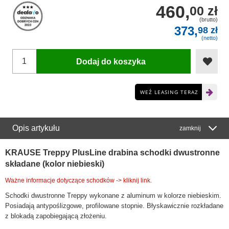
460,
00 zł
(brutto)
373,
98 zł
(netto)
Dodaj do koszyka
WEŹ LEASING TERAZ
Opis artykułu
zamknij
KRAUSE Treppy PlusLine drabina schodki dwustronne
składane (kolor niebieski)
Ważne informacje dotyczące schodków -> kliknij link.
Schodki dwustronne Treppy wykonane z aluminum w kolorze niebieskim.
Posiadają antypoślizgowe, profilowane stopnie. Błyskawicznie rozkładane
z blokadą zapobiegającą złożeniu.