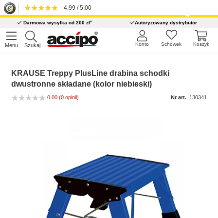
4.99 / 5.00
*
Darmowa wysyłka od 200 zł
Autoryzowany dystrybutor
Konto
Schowek
Koszyk
Menu
Szukaj
KRAUSE Treppy PlusLine drabina schodki
dwustronne składane (kolor niebieski)
0,00
(0 opinii)
Nr art.
130341