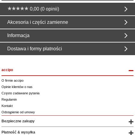
0,00 (0 opinii)
Akcesoria i części zamienne
Informacja
Dostawa i formy płatności
accipo
O firmie accipo
Opinie klientów o nas
Często zadawane pytania
Regulamin
Kontakt
Odstąpienie od umowy
Bezpieczne zakupy
Płatność & wysyłka