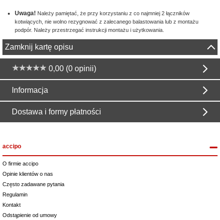
Uwaga!
Należy pamiętać, że przy korzystaniu z co najmniej 2 łączników
kotwiących, nie wolno rezygnować z zalecanego balastowania lub z montażu
podpór. Należy przestrzegać instrukcji montażu i użytkowania.
Zamknij kartę opisu
0,00 (0 opinii)
Informacja
Dostawa i formy płatności
accipo
O firmie accipo
Opinie klientów o nas
Często zadawane pytania
Regulamin
Kontakt
Odstąpienie od umowy