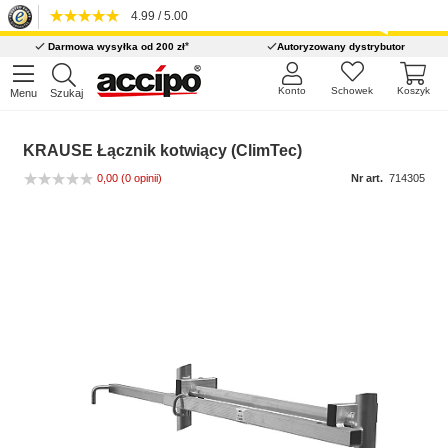
4.99 / 5.00
*
Darmowa wysyłka od 200 zł
Autoryzowany dystrybutor
Konto
Schowek
Koszyk
Menu
Szukaj
KRAUSE Łącznik kotwiący (ClimTec)
0,00
(0 opinii)
Nr art.
714305