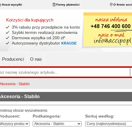
Koszt wysyłki
Formy płatności
O firmie acc
Korzyści dla kupujących
3% rabatu przy przedpłacie na konto
Szybki termin realizacji zamówienia
Darmowa wysyłka od 200 zł
*
Autoryzowany dystrybutor
KRAUSE
Producenci
O nas
Akcesoria - Stabilo
kcesoria - Stabilo
ostosuj obszar wyszukiwania:
Producent:
Podkategoria:
Sortuj według: