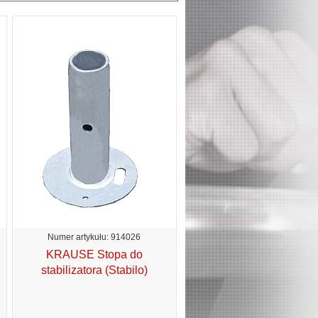
Numer artykułu: 914026
KRAUSE Stopa do
stabilizatora (Stabilo)