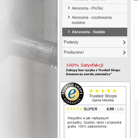
Akcesoria - ProTec
Akcesoria - rusztowania
mobilne
Akcesoria - Stabilo
Podesty
Producenci
4.99
/ 5.00