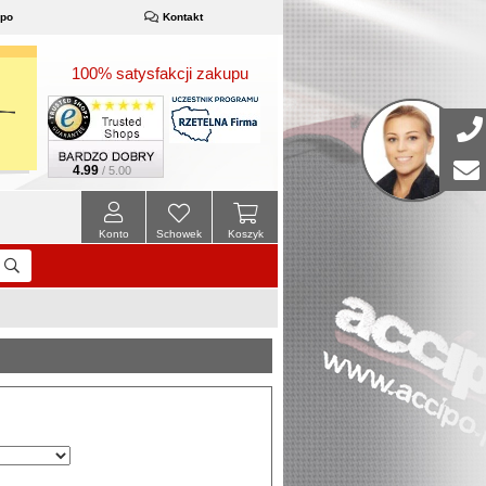
ipo
Kontakt
100% satysfakcji zakupu
4.99
/ 5.00
Konto
Schowek
Koszyk