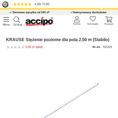
4.99 / 5.00
*
Darmowa wysyłka od 200 zł
Autoryzowany dystrybutor
Konto
Schowek
Koszyk
Menu
Szukaj
KRAUSE Stężenie poziome dla pola 2,50 m (Stabilo)
0,00
(0 opinii)
Nr art.
702203