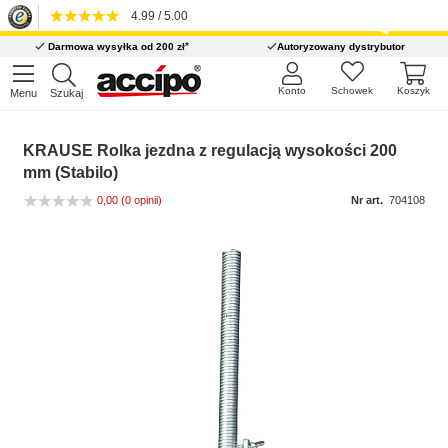
4.99 / 5.00
*
Darmowa wysyłka od 200 zł
Autoryzowany dystrybutor
Konto
Schowek
Koszyk
Menu
Szukaj
KRAUSE Rolka jezdna z regulacją wysokości 200
mm (Stabilo)
0,00
(0 opinii)
Nr art.
704108