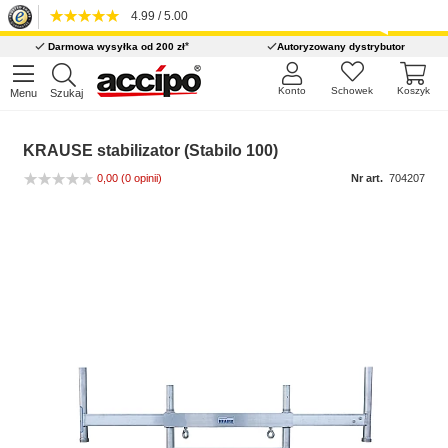
4.99 / 5.00
*
Darmowa wysyłka od 200 zł
Autoryzowany dystrybutor
Konto
Schowek
Koszyk
Menu
Szukaj
KRAUSE stabilizator (Stabilo 100)
0,00
(0 opinii)
Nr art.
704207