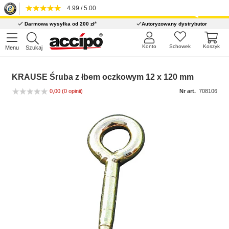
4.99 / 5.00
*
Darmowa wysyłka od 200 zł
Autoryzowany dystrybutor
Konto
Schowek
Koszyk
Menu
Szukaj
KRAUSE Śruba z łbem oczkowym 12 x 120 mm
0,00
(0 opinii)
Nr art.
708106