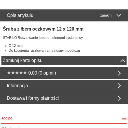
Opis artykułu
zamknij
Śruba z łbem oczkowym 12 x 120 mm
STABILO Rusztowanie jezdne - element systemowy
Ø 12 mm
Do kotwienia rusztowania na nośnym podłożu
Zamknij kartę opisu
0,00 (0 opinii)
Informacja
Dostawa i formy płatności
accipo