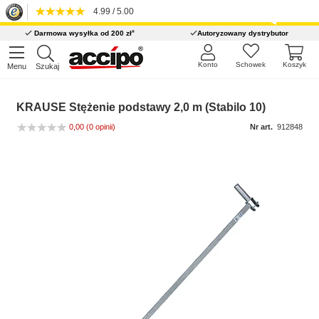
4.99 / 5.00
*
Darmowa wysyłka od 200 zł
Autoryzowany dystrybutor
Konto
Schowek
Koszyk
Menu
Szukaj
KRAUSE Stężenie podstawy 2,0 m (Stabilo 10)
0,00
(0 opinii)
Nr art.
912848