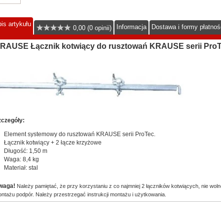
is artykułu
Informacja
Dostawa i formy płatnoś
0,00 (0 opinii)
RAUSE Łącznik kotwiący do rusztowań KRAUSE serii ProT
czegóły:
Element systemowy do rusztowań KRAUSE serii ProTec.
Łącznik kotwiący + 2 łącze krzyżowe
Długość: 1,50 m
Waga: 8,4 kg
Materiał: stal
waga!
Należy pamiętać, że przy korzystaniu z co najmniej 2 łączników kotwiących, nie wol
ntażu podpór. Należy przestrzegać instrukcji montażu i użytkowania.