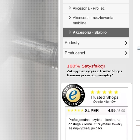
Akcesoria - ProTec
Akcesoria - rusztowania
mobilne
Akcesoria - Stabilo
Podesty
Producenci
4.99
/ 5.00