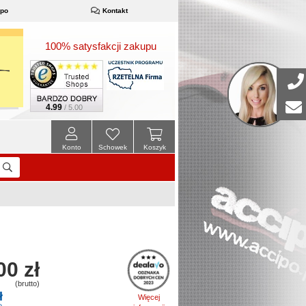
ipo
Kontakt
100% satysfakcji zakupu
4.99
/ 5.00
Konto
Schowek
Koszyk
00 zł
(brutto)
ł
Więcej