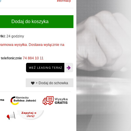
)
informacji
Dodaj do koszyka
łki:
24 godziny
armowa wysyłka. Dostawa wyłącznie na
telefonicznie
74 884 10 11
WEŹ LEASING TERAZ
+ Dodaj do schowka