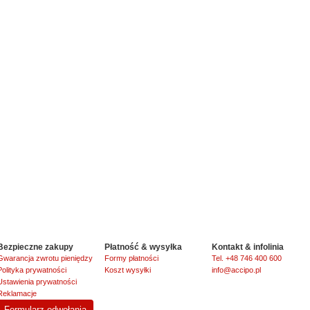
Bezpieczne zakupy
Płatność & wysyłka
Kontakt & infolinia
Gwarancja zwrotu pieniędzy
Formy płatności
Tel. +48 746 400 600
Polityka prywatności
Koszt wysyłki
info@accipo.pl
Ustawienia prywatności
Reklamacje
Formularz odwołania