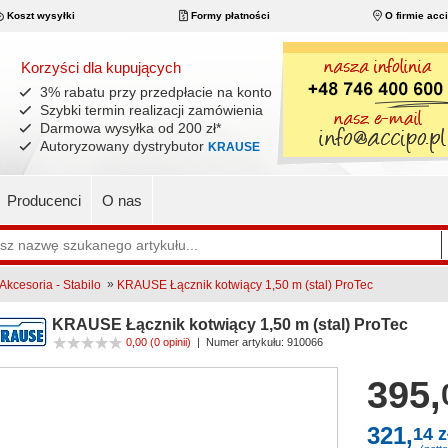
Koszt wysyłki
Formy płatności
O firmie acc
Korzyści dla kupujących
3% rabatu przy przedpłacie na konto
Szybki termin realizacji zamówienia
Darmowa wysyłka od 200 zł
*
Autoryzowany dystrybutor
KRAUSE
Producenci
O nas
»
Akcesoria - Stabilo
KRAUSE Łącznik kotwiący 1,50 m (stal) ProTec
KRAUSE Łącznik kotwiący 1,50 m (stal) ProTec
0,00
(0 opinii)
|
Numer artykułu:
910066
395,
321,
14 z