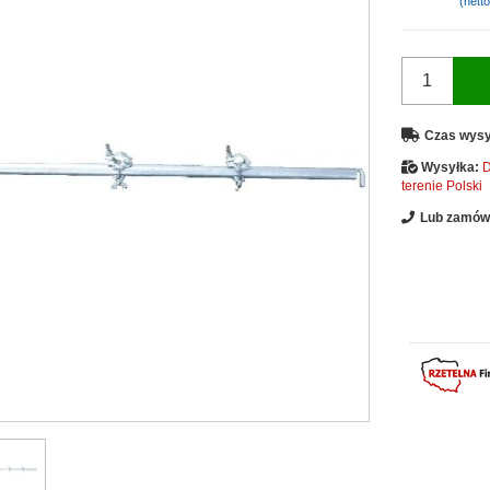
(netto
Czas wysy
Wysyłka:
D
terenie Polski
Lub zamów 