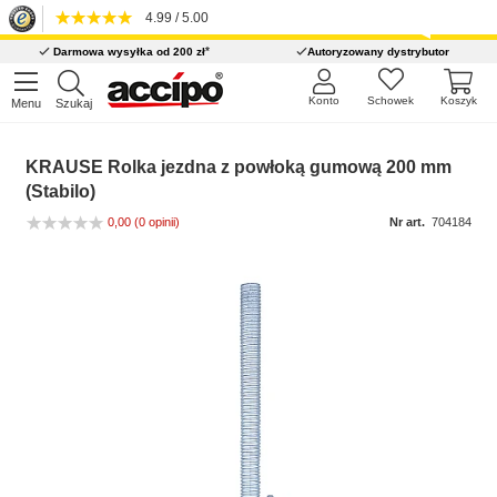
4.99 / 5.00
*
Darmowa wysyłka od 200 zł
Autoryzowany dystrybutor
Konto
Schowek
Koszyk
Menu
Szukaj
KRAUSE Rolka jezdna z powłoką gumową 200 mm
(Stabilo)
0,00
(0 opinii)
Nr art.
704184