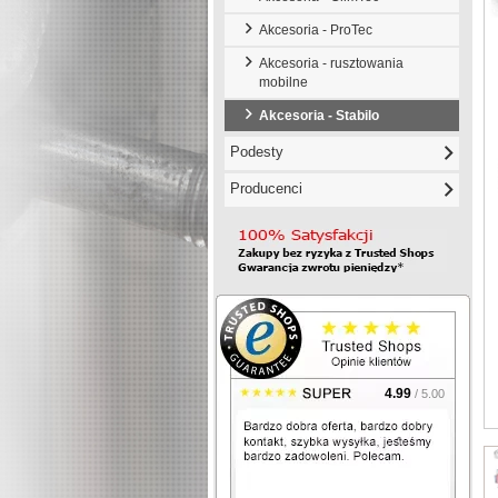
Akcesoria - ProTec
Akcesoria - rusztowania
mobilne
Akcesoria - Stabilo
Podesty
Producenci
4.99
/ 5.00