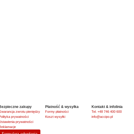
Bezpieczne zakupy
Płatność & wysyłka
Kontakt & infolinia
Gwarancja zwrotu pieniędzy
Formy płatności
Tel. +48 746 400 600
Polityka prywatności
Koszt wysyłki
info@accipo.pl
Ustawienia prywatności
Reklamacje
Formularz odwołania