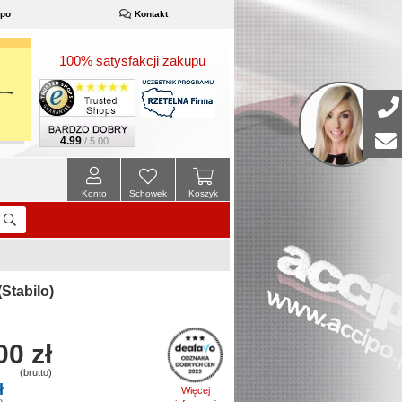
ipo
Kontakt
100% satysfakcji zakupu
4.99
/ 5.00
Konto
Schowek
Koszyk
Stabilo)
00 zł
(brutto)
ł
Więcej