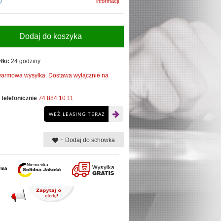
)
informacji
Dodaj do koszyka
łki:
24 godziny
armowa wysyłka. Dostawa wyłącznie na
telefonicznie
74 884 10 11
WEŹ LEASING TERAZ
+ Dodaj do schowka