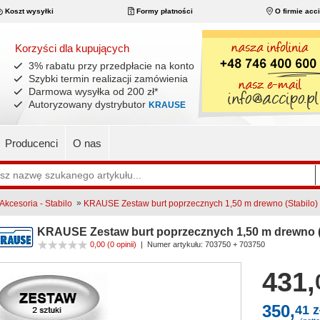
Koszt wysyłki
Formy płatności
O firmie acc
Korzyści dla kupujących
3% rabatu przy przedpłacie na konto
Szybki termin realizacji zamówienia
Darmowa wysyłka od 200 zł
*
Autoryzowany dystrybutor
KRAUSE
Producenci
O nas
»
Akcesoria - Stabilo
KRAUSE Zestaw burt poprzecznych 1,50 m drewno (Stabilo)
KRAUSE Zestaw burt poprzecznych 1,50 m drewno (
0,00
(0 opinii)
|
Numer artykułu:
703750 + 703750
431,
350,
41 z