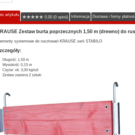
is artykułu
Informacja
Dostawa i formy płatnoś
0,00 (0 opinii)
RAUSE Zestaw burta poprzecznych 1,50 m (drewno) do ru
lementy systemowe do rusztowań KRAUSE serii STABILO
zczegóły:
Długość: 1,50 m
Wysokość: 0,15 m
Ciężar: ok. 3,00 kg/szt
Zestaw zawiera 2 sztuki