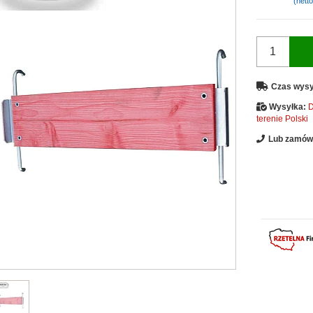
(netto
Czas wysy
Wysyłka:
D
terenie Polski
Lub zamów 