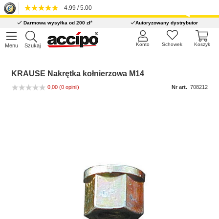
4.99 / 5.00
*
Darmowa wysyłka od 200 zł
Autoryzowany dystrybutor
Konto
Schowek
Koszyk
Menu
Szukaj
KRAUSE Nakrętka kołnierzowa M14
0,00
(0 opinii)
Nr art.
708212