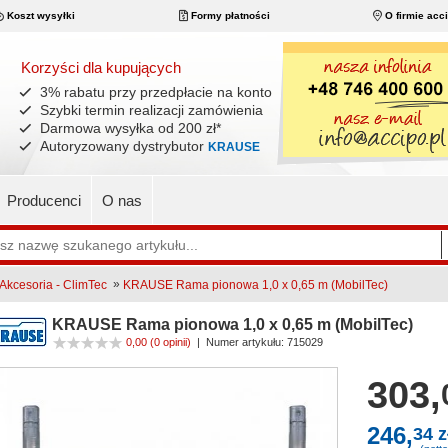
Koszt wysyłki
Formy płatności
O firmie acc
Korzyści dla kupujących
3% rabatu przy przedpłacie na konto
Szybki termin realizacji zamówienia
Darmowa wysyłka od 200 zł
*
Autoryzowany dystrybutor
KRAUSE
Producenci
O nas
»
Akcesoria - ClimTec
KRAUSE Rama pionowa 1,0 x 0,65 m (MobilTec)
KRAUSE Rama pionowa 1,0 x 0,65 m (MobilTec)
0,00
(0 opinii)
|
Numer artykułu:
715029
303,
246,
34 z