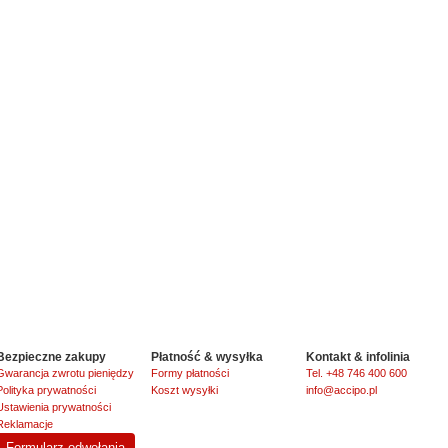
Bezpieczne zakupy
Płatność & wysyłka
Kontakt & infolinia
Gwarancja zwrotu pieniędzy
Formy płatności
Tel. +48 746 400 600
Polityka prywatności
Koszt wysyłki
info@accipo.pl
Ustawienia prywatności
Reklamacje
Formularz odwołania