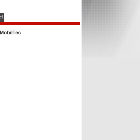
ci
MobilTec