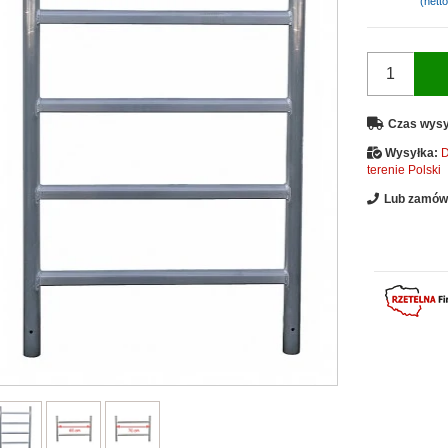
(netto
Czas wysy
Wysyłka:
D
terenie Polski
Lub zamów 