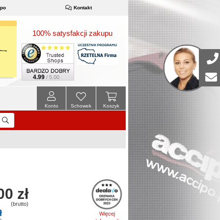
ipo
Kontakt
100% satysfakcji zakupu
4.99
/ 5.00
Konto
Schowek
Koszyk
00 zł
(brutto)
ł
Więcej