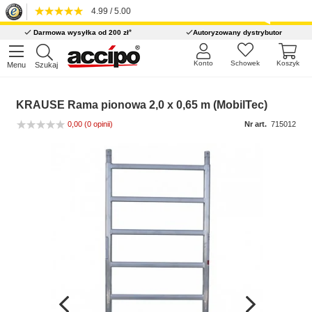
4.99 / 5.00
*
Darmowa wysyłka od 200 zł
Autoryzowany dystrybutor
Konto
Schowek
Koszyk
Menu
Szukaj
KRAUSE Rama pionowa 2,0 x 0,65 m (MobilTec)
0,00
(0 opinii)
Nr art.
715012