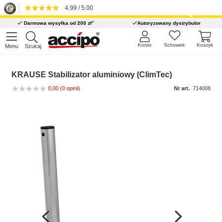
4.99 / 5.00
*
Darmowa wysyłka od 200 zł
Autoryzowany dystrybutor
Konto
Schowek
Koszyk
Menu
Szukaj
KRAUSE Stabilizator aluminiowy (ClimTec)
0,00
(0 opinii)
Nr art.
714008