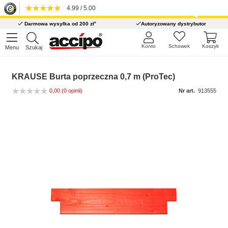
4.99 / 5.00
*
Darmowa wysyłka od 200 zł
Autoryzowany dystrybutor
Konto
Schowek
Koszyk
Menu
Szukaj
KRAUSE Burta poprzeczna 0,7 m (ProTec)
0,00
(0 opinii)
Nr art.
913555