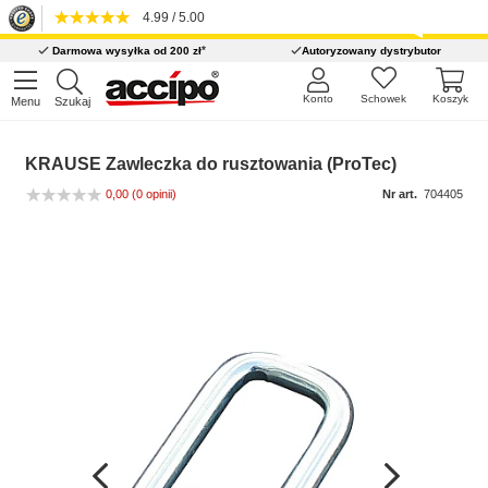
4.99 / 5.00
*
Darmowa wysyłka od 200 zł
Autoryzowany dystrybutor
Konto
Schowek
Koszyk
Menu
Szukaj
KRAUSE Zawleczka do rusztowania (ProTec)
0,00
(0 opinii)
Nr art.
704405