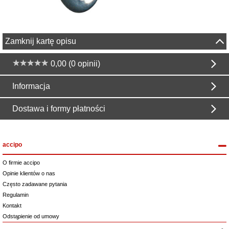
Zamknij kartę opisu
0,00 (0 opinii)
Informacja
Dostawa i formy płatności
accipo
O firmie accipo
Opinie klientów o nas
Często zadawane pytania
Regulamin
Kontakt
Odstąpienie od umowy