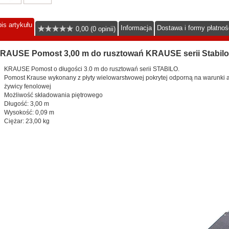
is artykułu
Informacja
Dostawa i formy płatnoś
0,00 (0 opinii)
RAUSE Pomost 3,00 m do rusztowań KRAUSE serii Stabilo
KRAUSE Pomost o długości 3.0 m do rusztowań serii STABILO.
Pomost Krause wykonany z płyty wielowarstwowej pokrytej odporną na warunki 
żywicy fenolowej
Możliwość składowania piętrowego
Długość: 3,00 m
Wysokość: 0,09 m
Ciężar: 23,00 kg