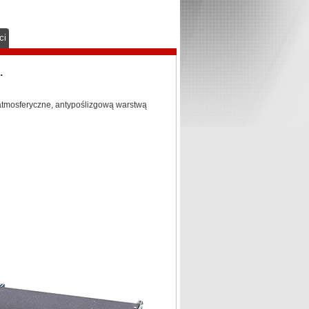
ci
.
atmosferyczne, antypoślizgową warstwą