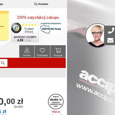
ipo
Kontakt
100% satysfakcji zakupu
4.99
/ 5.00
Konto
Schowek
Koszyk
0,
00 zł
(brutto)
1 zł
Więcej