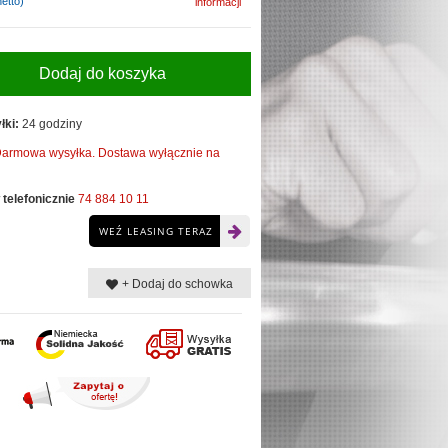
etto)
informacji
Dodaj do koszyka
łki:
24 godziny
armowa wysyłka. Dostawa wyłącznie na
telefonicznie
74 884 10 11
WEŹ LEASING TERAZ
+ Dodaj do schowka