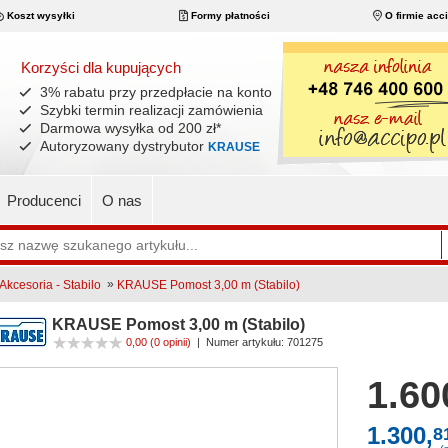
Koszt wysyłki
Formy płatności
O firmie acc
Korzyści dla kupujących
3% rabatu przy przedpłacie na konto
Szybki termin realizacji zamówienia
Darmowa wysyłka od 200 zł
*
Autoryzowany dystrybutor
KRAUSE
Producenci
O nas
»
Akcesoria - Stabilo
KRAUSE Pomost 3,00 m (Stabilo)
KRAUSE Pomost 3,00 m (Stabilo)
0,00
(0 opinii)
|
Numer artykułu:
701275
1.60
1.300,
8