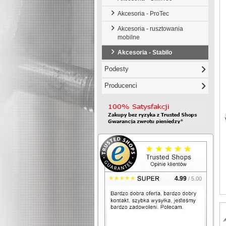
Akcesoria - ProTec
Akcesoria - rusztowania
mobilne
Akcesoria - Stabilo
Podesty
Producenci
4.99
/ 5.00