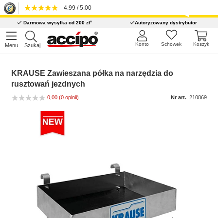
4.99 / 5.00
*
Darmowa wysyłka od 200 zł
Autoryzowany dystrybutor
Konto
Schowek
Koszyk
Menu
Szukaj
KRAUSE Zawieszana półka na narzędzia do
rusztowań jezdnych
0,00
(0 opinii)
Nr art.
210869