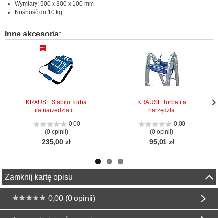
Wymiary: 500 x 300 x 100 mm
Nośność do 10 kg
Inne akcesoria:
KRAUSE Stabilo Torba
KRAUSE Torba na
na narzedzia d...
narzędzia
Nas
Nas
stro
stro
0,00
0,00
(0 opinii)
(0 opinii)
235,00 zł
95,01 zł
Zamknij kartę opisu
0,00 (0 opinii)