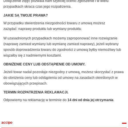
Dołączenie zdjęć pozwala nam szybciej ocenić zgłoszenie i w wielu
przypadkach skraca czas jego rozpatrzenia.
JAKIE SĄ TWOJE PRAWA?
W przypadku stwierdzenia niezgodności towaru z umową możesz
zażądać:
naprawy produktu lub
wymiany produktu.
W uzasadnionych przypadkach możemy zaproponować inne rozwiązanie
(naprawę zamiast wymiany lub wymianę zamiast naprawy), jeżeli wybrany
sposób doprowadzenia towaru do zgodności z umową byłby niemożliwy lub
wiązałby się z nadmiernymi kosztami.
OBNIŻENIE CENY LUB ODSTĄPIENIE OD UMOWY.
Jeżeli towar nadal pozostaje niezgodny z umową, możesz skorzystać z prawa
do obniżenia ceny lub odstąpienia od umowy na zasadach określonych w
obowiązujących przepisach.
TERMIN ROZPATRZENIA REKLAMACJI.
Odpowiemy na reklamację w terminie do
14 dni od dnia jej otrzymania
.
accipo