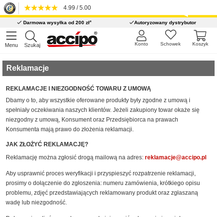
4.99 / 5.00
*
Darmowa wysyłka od 200 zł
Autoryzowany dystrybutor
Konto
Schowek
Koszyk
Menu
Szukaj
Reklamacje
REKLAMACJE I NIEZGODNOŚĆ TOWARU Z UMOWĄ
Dbamy o to, aby wszystkie oferowane produkty były zgodne z umową i
spełniały oczekiwania naszych klientów. Jeżeli zakupiony towar okaże się
niezgodny z umową, Konsument oraz Przedsiębiorca na prawach
Konsumenta mają prawo do złożenia reklamacji.
JAK ZŁOŻYĆ REKLAMACJĘ?
Reklamację można zgłosić drogą mailową na adres:
reklamacje@accipo.pl
Aby usprawnić proces weryfikacji i przyspieszyć rozpatrzenie reklamacji,
prosimy o dołączenie do zgłoszenia:
numeru zamówienia,
krótkiego opisu
problemu,
zdjęć przedstawiających reklamowany produkt oraz zgłaszaną
wadę lub niezgodność.