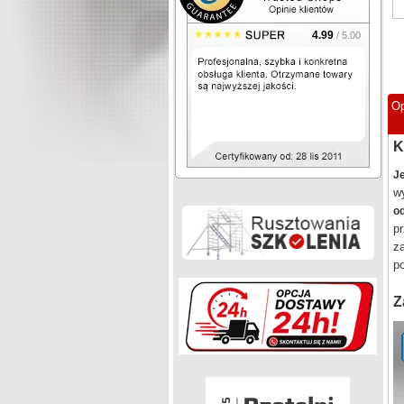
4.99
/ 5.00
Op
K
J
w
od
pr
z
p
Z