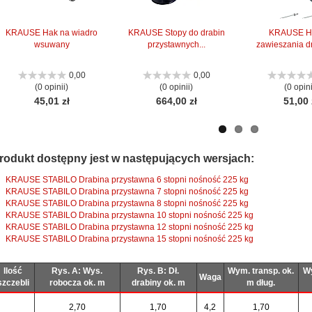
KRAUSE Hak na wiadro
KRAUSE Stopy do drabin
KRAUSE H
wsuwany
przystawnych...
zawieszania dr
0,00
0,00
(0 opinii)
(0 opinii)
(0 opini
45,01 zł
664,00 zł
51,00 
rodukt dostępny jest w następujących wersjach:
KRAUSE STABILO Drabina przystawna 6 stopni nośność 225 kg
KRAUSE STABILO Drabina przystawna 7 stopni nośność 225 kg
KRAUSE STABILO Drabina przystawna 8 stopni nośność 225 kg
KRAUSE STABILO Drabina przystawna 10 stopni nośność 225 kg
KRAUSE STABILO Drabina przystawna 12 stopni nośność 225 kg
KRAUSE STABILO Drabina przystawna 15 stopni nośność 225 kg
Ilość
Rys. A: Wys.
Rys. B: Dł.
Wym. transp. ok.
Wy
Waga
szczebli
robocza ok. m
drabiny ok. m
m dług.
2,70
1,70
4,2
1,70