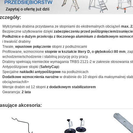
zczegóły:
Wytrzymała drabina przystawna ze stopniami do ekstremalnych obciążeń
max. 2
Bezpieczne użytkowanie dzięki
zabezpieczeniu przed poślizgnięciem/zsunięci
Podłużnice o dużym przekroju z tłoczonego aluminium z dodatkowym wzmocn
i trwałość drabiny
Trwałe,
wpustowe połączenie
stopni z podłużnicami
Profilowane, wzmocnione
stopnie w kształcie litery D, o głębokości 80 mm
, za
wchodzenie/schodzenie i stabilną pozycję przy pracy.
Drabiny spełniają niemieckie wymagania TRBS 2121-2 w zakresie stosowania sto
Antypoślizgowe stopki (
SafetyCap
)
Specjalne
nakładki antypoślizgowe
na podłużnicach
Dodatkowe wzmocnienia narożne
w drabinie do 10 stopni dla maksymalnej stab
obciążeniach/li>
Wersje drabin od 12 stopni
z dodatkowym stabilizatorem
Gwarancja:
2 lata
asujące akcesoria: