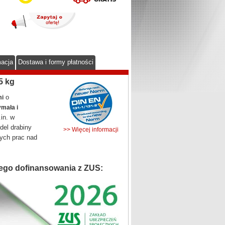
macja
Dostawa i formy płatności
5 kg
o
mi
mała i
in. w
del drabiny
>> Więcej informacji
ych prac nad
ego dofinansowania z ZUS: