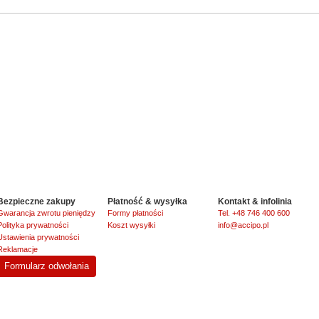
Bezpieczne zakupy
Płatność & wysyłka
Kontakt & infolinia
Gwarancja zwrotu pieniędzy
Formy płatności
Tel. +48 746 400 600
Polityka prywatności
Koszt wysyłki
info@accipo.pl
Ustawienia prywatności
Reklamacje
Formularz odwołania