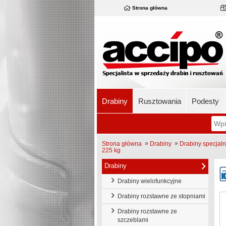
Strona główna
Drabiny
Rusztowania
Podesty
»
»
Strona główna
Drabiny
Drabiny specjal
225 kg
Drabiny
Drabiny wielofunkcyjne
Drabiny rozstawne ze stopniami
Drabiny rozstawne ze
szczeblami