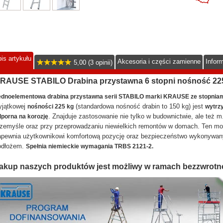
is artykułu
Akcesoria i części zamienne
Infor
5,00 (3 opinii)
RAUSE STABILO Drabina przystawna 6 stopni nośność 22
ednoelementowa drabina przystawna serii STABILO marki KRAUSE ze stopnia
yjątkowej
(standardowa nośność drabin to 150 kg) jest
nośności 225 kg
wytrzy
. Znajduje zastosowanie nie tylko w budownictwie, ale też m.
porna na korozję
zemyśle oraz przy przeprowadzaniu niewielkich remontów w domach. Ten mo
apewnia użytkownikowi komfortową pozycję oraz bezpieczeństwo wykonywan
odłożem.
Spełnia niemieckie wymagania TRBS 2121-2.
akup naszych produktów jest możliwy w ramach bezzwrotn