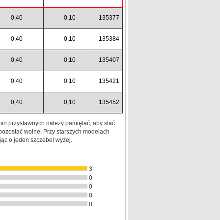
0,40
0,10
135377
0,40
0,10
135384
0,40
0,10
135407
0,40
0,10
135421
0,40
0,10
135452
in przystawnych należy pamiętać, aby stać
pozostać wolne. Przy starszych modelach
jąc o jeden szczebel wyżej.
3
0
0
0
0