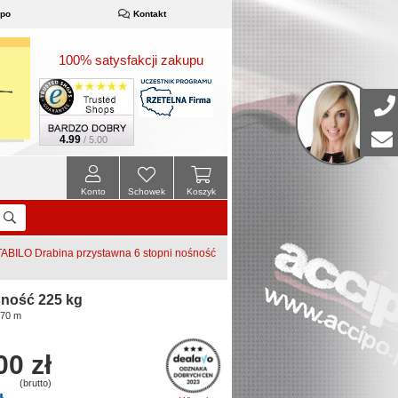
ipo
Kontakt
100% satysfakcji zakupu
4.99
/ 5.00
Konto
Schowek
Koszyk
BILO Drabina przystawna 6 stopni nośność
ność 225 kg
,70 m
00 zł
(brutto)