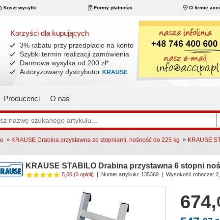
Koszt wysyłki
Formy płatności
O firmie acc
Korzyści dla kupujących
3% rabatu przy przedpłacie na konto
Szybki termin realizacji zamówienia
Darmowa wysyłka od 200 zł
*
Autoryzowany dystrybutor
KRAUSE
Producenci
O nas
»
»
ne
KRAUSE Drabina przystawna ze stopniami, nośność do 225 kg
KRAUSE STA
KRAUSE STABILO Drabina przystawna 6 stopni noś
5,00
(3 opinii)
|
Numer artykułu:
135360
| Wysokość robocza: 2
674,