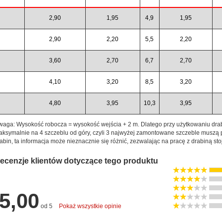
2,90
1,95
4,9
1,95
2,90
2,20
5,5
2,20
3,60
2,70
6,7
2,70
4,10
3,20
8,5
3,20
4,80
3,95
10,3
3,95
aga: Wysokość robocza = wysokość wejścia + 2 m. Dlatego przy użytkowaniu drab
ksymalnie na 4 szczeblu od góry, czyli 3 najwyżej zamontowane szczeble muszą 
abin, ta informacja może nieznacznie się różnić, zezwalając na pracę z drabiną sto
ecenzje klientów dotyczące tego produktu
5,00
od 5
Pokaż wszystkie opinie