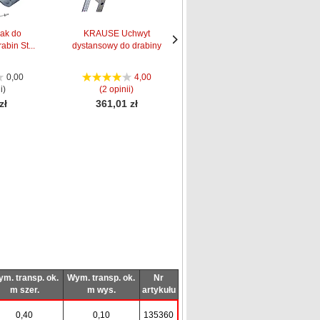
ak do
KRAUSE Uchwyt
KRAUSE uchwyt
abin St...
dystansowy do drabiny
przyścienny do drabin...
Następne
Następne
strona
strona
0,00
4,00
5,00
i)
(2 opinii)
(1 opinia)
zł
361,01 zł
278,00 zł
m. transp. ok.
Wym. transp. ok.
Nr
m szer.
m wys.
artykułu
0,40
0,10
135360