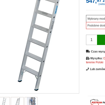
547,
97 z
(netto
Wybrany mod
Podobne dos
Czas wysy
Wysyłka:
D
terenie Polski
Lub zamów 