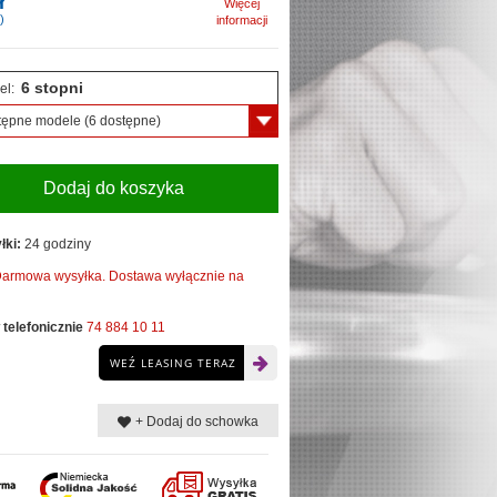
ł
Więcej
)
informacji
6 stopni
el:
tępne modele
(6 dostępne)
Dodaj do koszyka
łki:
24 godziny
armowa wysyłka. Dostawa wyłącznie na
telefonicznie
74 884 10 11
WEŹ LEASING TERAZ
+ Dodaj do schowka