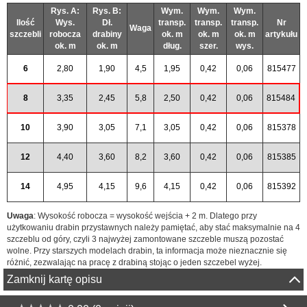
Rys. A:
Rys. B:
Wym.
Wym.
Wym.
Ilość
Wys.
Dł.
transp.
transp.
transp.
Nr
Waga
szczebli
robocza
drabiny
ok. m
ok. m
ok. m
artykułu
ok. m
ok. m
dług.
szer.
wys.
6
2,80
1,90
4,5
1,95
0,42
0,06
815477
8
3,35
2,45
5,8
2,50
0,42
0,06
815484
10
3,90
3,05
7,1
3,05
0,42
0,06
815378
12
4,40
3,60
8,2
3,60
0,42
0,06
815385
14
4,95
4,15
9,6
4,15
0,42
0,06
815392
Uwaga
: Wysokość robocza = wysokość wejścia + 2 m. Dlatego przy
użytkowaniu drabin przystawnych należy pamiętać, aby stać maksymalnie na 4
szczeblu od góry, czyli 3 najwyżej zamontowane szczeble muszą pozostać
wolne. Przy starszych modelach drabin, ta informacja może nieznacznie się
różnić, zezwalając na pracę z drabiną stojąc o jeden szczebel wyżej.
Zamknij kartę opisu