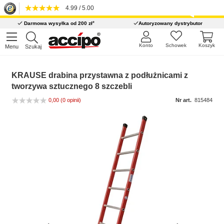
4.99 / 5.00
*
Darmowa wysyłka od 200 zł
Autoryzowany dystrybutor
Konto
Schowek
Koszyk
Menu
Szukaj
KRAUSE drabina przystawna z podłużnicami z
tworzywa sztucznego 8 szczebli
0,00
(0 opinii)
Nr art.
815484