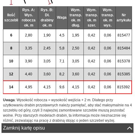
Rys. A:
Rys. B:
Wym.
Wym.
Wym.
Ilość
Wys.
Dł.
transp.
transp.
transp.
Nr
Waga
szczebli
robocza
drabiny
ok. m
ok. m
ok. m
artykułu
ok. m
ok. m
dług.
szer.
wys.
6
2,80
1,90
4,5
1,95
0,42
0,06
815477
8
3,35
2,45
5,8
2,50
0,42
0,06
815484
10
3,90
3,05
7,1
3,05
0,42
0,06
815378
12
4,40
3,60
8,2
3,60
0,42
0,06
815385
14
4,95
4,15
9,6
4,15
0,42
0,06
815392
Uwaga
: Wysokość robocza = wysokość wejścia + 2 m. Dlatego przy
użytkowaniu drabin przystawnych należy pamiętać, aby stać maksymalnie na 4
szczeblu od góry, czyli 3 najwyżej zamontowane szczeble muszą pozostać
wolne. Przy starszych modelach drabin, ta informacja może nieznacznie się
różnić, zezwalając na pracę z drabiną stojąc o jeden szczebel wyżej.
Zamknij kartę opisu