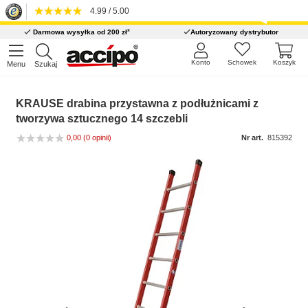
4.99 / 5.00
*
Darmowa wysyłka od 200 zł
Autoryzowany dystrybutor
Konto
Schowek
Koszyk
Menu
Szukaj
KRAUSE drabina przystawna z podłużnicami z
tworzywa sztucznego 14 szczebli
0,00
(0 opinii)
Nr art.
815392