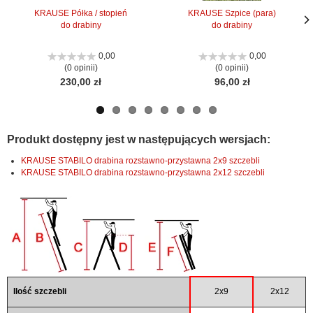
KRAUSE Półka / stopień
KRAUSE Szpice (para)
do drabiny
do drabiny
Nas
Nas
stro
stro
0,00
0,00
(0 opinii)
(0 opinii)
230,00 zł
96,00 zł
Produkt dostępny jest w następujących wersjach:
KRAUSE STABILO drabina rozstawno-przystawna 2x9 szczebli
KRAUSE STABILO drabina rozstawno-przystawna 2x12 szczebli
Ilość szczebli
2x9
2x12