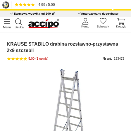
4.99 / 5.00
*
Darmowa wysyłka od 200 zł
Autoryzowany dystrybutor
Konto
Schowek
Koszyk
Menu
Szukaj
KRAUSE STABILO drabina rozstawno-przystawna
2x9 szczebli
5,00
(1 opinia)
Nr art.
133472