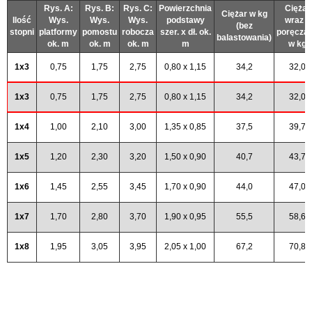
Rys. A:
Rys. B:
Rys. C:
Powierzchnia
Ciężar
Ciężar w kg
Ilość
Wys.
Wys.
Wys.
podstawy
wraz z
(bez
stopni
platformy
pomostu
robocza
szer. x dł. ok.
poręcza
balastowania)
ok. m
ok. m
ok. m
m
w kg
1x3
0,75
1,75
2,75
0,80 x 1,15
34,2
32,0
1x3
0,75
1,75
2,75
0,80 x 1,15
34,2
32,0
1x4
1,00
2,10
3,00
1,35 x 0,85
37,5
39,7
1x5
1,20
2,30
3,20
1,50 x 0,90
40,7
43,7
1x6
1,45
2,55
3,45
1,70 x 0,90
44,0
47,0
1x7
1,70
2,80
3,70
1,90 x 0,95
55,5
58,6
1x8
1,95
3,05
3,95
2,05 x 1,00
67,2
70,8