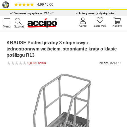
4.99 / 5.00
*
Darmowa wysyłka od 200 zł
Autoryzowany dystrybutor
Konto
Schowek
Koszyk
Menu
Szukaj
KRAUSE Podest jezdny 3 stopniowy z
jednostronnym wejściem, stopniami z kraty o klasie
poślizgu R13
0,00
(0 opinii)
Nr art.
821379