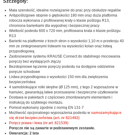
Szczegóły:
Mała szerokość, idealne rozwiązanie do prac przy obsłudze regałów
Antypoślizgowe stopnie o głębokości 180 mm oraz duża platforma
robocza wykonana z profilowanej kraty o klasie poślizgu R13,
chroniona barierkami dla wygodnej i bezpiecznej pracy
Wielkość podestu 600 x 720 mm, profilowana krata o klasie poślizgu
R13
Barierki na platformie z trzech stron o wysokości 1,10 m o przekroju 40
mm ze zintegrowanymi listwami na wysokości kolan oraz listwą
przypodłogową
Zastosowanie systemu KRAUSE Connect do stabilnego mocowania
poręczy bez wystających złączy
Bezstopniowe łączenie poręczy podestu na dostępne oddzielnie
poręcze schodowe
Listwa przypodłogowa o wysokości 150 mm dla zwiększenia
bezpieczeństwa
4 samoblokujące rolki skrętne (Ø 125 mm), z tego 2 wyposażone w
hamulec, gwarantują łatwe przesuwanie i bezpieczne użytkowanie
Dostawa w pakietach z częściowo zmontowanymi elementami i
instrukcją do szybkiego montażu.
Pomost wykonany zgodnie z normą EN 131-7
Możliwość opcjonalnego wyposażenia podestu w
samozamykające
się drzwi bezpieczeństwa (art. nr 821492)
Poręcz prawa i lewa (nr art. 821539)
Poręcze nie są zawarte w podstawowym zestawie.
Gwarancja: 2 lata