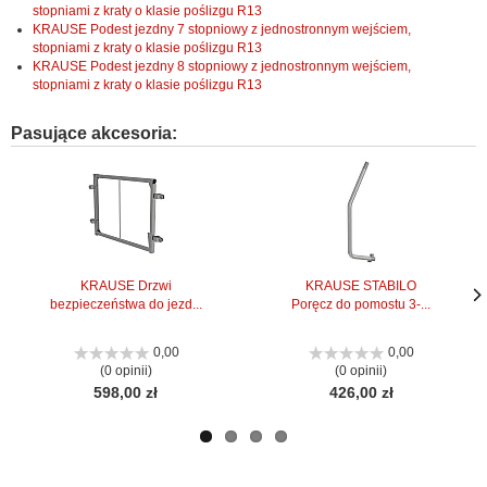
stopniami z kraty o klasie poślizgu R13
KRAUSE Podest jezdny 7 stopniowy z jednostronnym wejściem,
stopniami z kraty o klasie poślizgu R13
KRAUSE Podest jezdny 8 stopniowy z jednostronnym wejściem,
stopniami z kraty o klasie poślizgu R13
Pasujące akcesoria:
KRAUSE Drzwi
KRAUSE STABILO
bezpieczeństwa do jezd...
Poręcz do pomostu 3-...
Nas
Nas
stro
stro
0,00
0,00
(0 opinii)
(0 opinii)
598,00 zł
426,00 zł