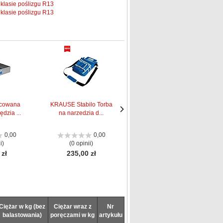
klasie poślizgu R13
klasie poślizgu R13
cowana
KRAUSE Stabilo Torba
KRAUSE Magnes do
ędzia ...
na narzedzia d...
mocowania narzędzi...
Następne
Następne
strona
strona
0,00
0,00
0,00
i)
(0 opinii)
(0 opinii)
 zł
235,00 zł
84,00 zł
Ciężar w kg (bez
Ciężar wraz z
Nr
balastowania)
poręczami w kg
artykułu