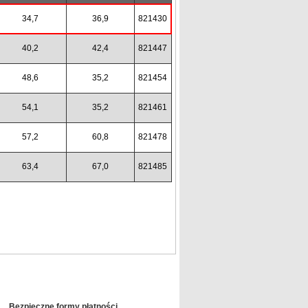
34,7
36,9
821430
40,2
42,4
821447
48,6
35,2
821454
54,1
35,2
821461
57,2
60,8
821478
63,4
67,0
821485
Bezpieczne formy płatności