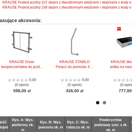
KRAUSE Podest jezdny 2x7 stopni z dwustronnym wejściem i stopniami z kraty o 
KRAUSE Podest jezdny 2x8 stopni z dwustronnym wejściem i stopniami z kraty o 
asujące akcesoria:
KRAUSE Drzwi
KRAUSE STABILO
KRAUSE Mo
bezpieczeństwa do jezd...
Poręcz do pomostu 3-...
półka na narz
0,00
0,00
(0 opinii)
(0 opinii)
(0 opini
598,00 zł
426,00 zł
777,00
Rys. A: Wys.
Powierzchnia
Ilość
Rys. B: Wys.
Rys. C: Wys.
platformy ok.
podstawy szer. x dł.
topni
pomostu ok. m
robocza ok. m
m
ok. m