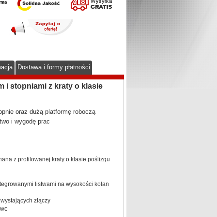
macja
Dostawa i formy płatności
 stopniami z kraty o klasie
pnie oraz dużą platformę roboczą
two i wygodę prac
na z profilowanej kraty o klasie poślizgu
integrowanymi listwami na wysokości kolan
wystających złączy
owe