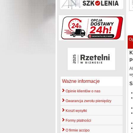
Op
K
p
A
wy
Ważne informacje
S
Opinie klientów o nas
Gwarancja zwrotu pieniędzy
Koszt wysyłki
Formy płatności
O firmie accipo