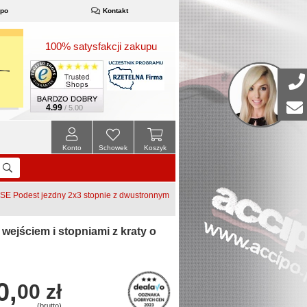
ipo
Kontakt
100% satysfakcji zakupu
4.99
/ 5.00
Konto
Schowek
Koszyk
E Podest jezdny 2x3 stopnie z dwustronnym
ejściem i stopniami z kraty o
0,
00 zł
(brutto)