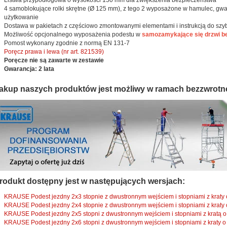
Listwa przypodłogowa o wysokości 150 mm dla zwiększenia bezpieczeństwa
4 samoblokujące rolki skrętne (Ø 125 mm), z tego 2 wyposażone w hamulec, gwa
użytkowanie
Dostawa w pakietach z częściowo zmontowanymi elementami i instrukcją do sz
Możliwość opcjonalnego wyposażenia podestu w
samozamykające się drzwi be
Pomost wykonany zgodnie z normą EN 131-7
Poręcz prawa i lewa (nr art. 821539)
Poręcze nie są zawarte w zestawie
Gwarancja: 2 lata
akup naszych produktów jest możliwy w ramach bezzwrotn
rodukt dostępny jest w następujących wersjach:
KRAUSE Podest jezdny 2x3 stopnie z dwustronnym wejściem i stopniami z kraty 
KRAUSE Podest jezdny 2x4 stopnie z dwustronnym wejściem i stopniami z kraty 
KRAUSE Podest jezdny 2x5 stopni z dwustronnym wejściem i stopniami z kratą o 
KRAUSE Podest jezdny 2x6 stopni z dwustronnym wejściem i stopniami z kraty o 