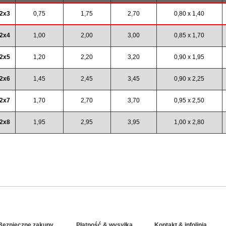
2x3
0,75
1,75
2,70
0,80 x 1,40
2x4
1,00
2,00
3,00
0,85 x 1,70
2x5
1,20
2,20
3,20
0,90 x 1,95
2x6
1,45
2,45
3,45
0,90 x 2,25
2x7
1,70
2,70
3,70
0,95 x 2,50
2x8
1,95
2,95
3,95
1,00 x 2,80
Bezpieczne zakupy
Płatność & wysyłka
Kontakt & infolinia