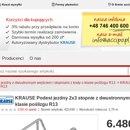
Koszt wysyłki
Formy płatności
O firmie acc
Korzyści dla kupujących
3% rabatu przy przedpłacie na konto
Szybki termin realizacji zamówienia
Darmowa wysyłka od 200 zł
*
Autoryzowany dystrybutor
KRAUSE
Producenci
O nas
»
ezdny z dwustronnym wejściem i stopniami z kraty o klasie poślizgu R13
KRAUS
u R13
KRAUSE Podest jezdny 2x3 stopnie z dwustronnym w
klasie poślizgu R13
0,00
(0 opinii)
|
Numer artykułu:
821430
| Wysokość robocza: 2,75 m
6.48