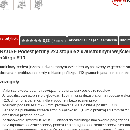
is artykułu
Akcesoria i części zamienne
Infor
0,00 (0 opinii)
RAUSE Podest jezdny 2x3 stopnie z dwustronnym wejściem i
oślizgu R13
luminiowy podest jezdny z dwustronnym wejściem wyposażony w głębokie sto
konaną z profilowanej kraty o klasie poślizgu R13 gwarantującą bezpieczeńs
zczegóły:
Mała szerokość, idealne rozwiązanie do prac przy obsłudze regałów
Antypoślizgowe stopnie o głębokości 180 mm oraz duża platforma robocza wykona
R13, chroniona barierkami dla wygodnej i bezpiecznej pracy
Wielkość podestu 600 x 720 mm, profilowana krata o klasie poślizgu R13
Barierki na platformie z trzech stron o wysokości 1,10 m o przekroju 40 mm ze z
oraz listwą przypodłogową
Zastosowanie systemu KRAUSE Connect do stabilnego mocowania poręczy bez 
Bezstopniowe łączenie poręczy podestu na dostępne oddzielnie poręcze schod