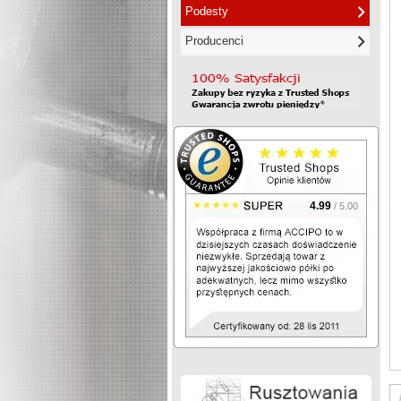
Podesty
Producenci
4.99
/ 5.00