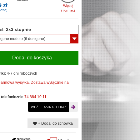
9 zł
Więcej
etto)
informacji
2x3 stopnie
el:
tępne modele
(6 dostępne)
Dodaj do koszyka
łki:
4-7 dni roboczych
armowa wysyłka. Dostawa wyłącznie na
telefonicznie
74 884 10 11
WEŹ LEASING TERAZ
+ Dodaj do schowka