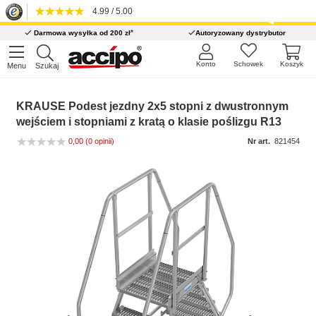
4.99 / 5.00
*
Darmowa wysyłka od 200 zł
Autoryzowany dystrybutor
Konto
Schowek
Koszyk
Menu
Szukaj
KRAUSE Podest jezdny 2x5 stopni z dwustronnym
wejściem i stopniami z kratą o klasie poślizgu R13
0,00
(0 opinii)
Nr art.
821454