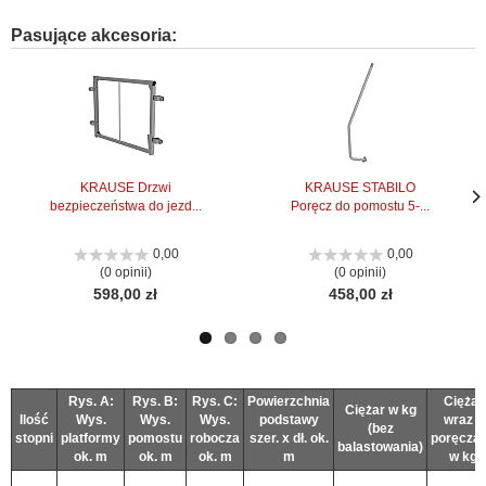
Pasujące akcesoria:
KRAUSE Drzwi
KRAUSE STABILO
bezpieczeństwa do jezd...
Poręcz do pomostu 5-...
Nas
Nas
stro
stro
0,00
0,00
(0 opinii)
(0 opinii)
598,00 zł
458,00 zł
Rys. A:
Rys. B:
Rys. C:
Powierzchnia
Ciężar
Ciężar w kg
Ilość
Wys.
Wys.
Wys.
podstawy
wraz z
(bez
stopni
platformy
pomostu
robocza
szer. x dł. ok.
poręcza
balastowania)
ok. m
ok. m
ok. m
m
w kg