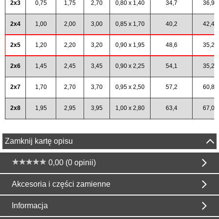
2x3
0,75
1,75
2,70
0,80 x 1,40
34,7
36,9
2x4
1,00
2,00
3,00
0,85 x 1,70
40,2
42,4
2x5
1,20
2,20
3,20
0,90 x 1,95
48,6
35,2
2x6
1,45
2,45
3,45
0,90 x 2,25
54,1
35,2
2x7
1,70
2,70
3,70
0,95 x 2,50
57,2
60,8
2x8
1,95
2,95
3,95
1,00 x 2,80
63,4
67,0
Zamknij kartę opisu
0,00 (0 opinii)
Akcesoria i części zamienne
Informacja