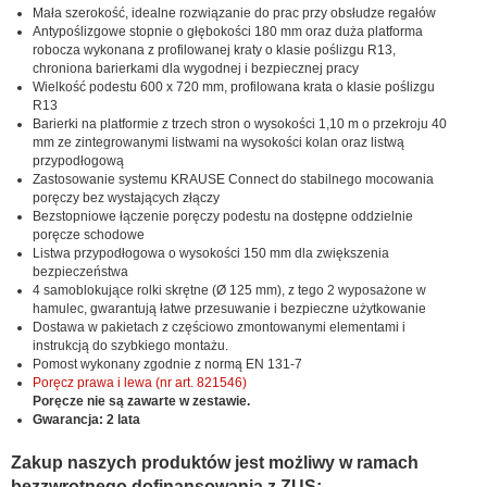
Mała szerokość, idealne rozwiązanie do prac przy obsłudze regałów
Antypoślizgowe stopnie o głębokości 180 mm oraz duża platforma
robocza wykonana z profilowanej kraty o klasie poślizgu R13,
chroniona barierkami dla wygodnej i bezpiecznej pracy
Wielkość podestu 600 x 720 mm, profilowana krata o klasie poślizgu
R13
Barierki na platformie z trzech stron o wysokości 1,10 m o przekroju 40
mm ze zintegrowanymi listwami na wysokości kolan oraz listwą
przypodłogową
Zastosowanie systemu KRAUSE Connect do stabilnego mocowania
poręczy bez wystających złączy
Bezstopniowe łączenie poręczy podestu na dostępne oddzielnie
poręcze schodowe
Listwa przypodłogowa o wysokości 150 mm dla zwiększenia
bezpieczeństwa
4 samoblokujące rolki skrętne (Ø 125 mm), z tego 2 wyposażone w
hamulec, gwarantują łatwe przesuwanie i bezpieczne użytkowanie
Dostawa w pakietach z częściowo zmontowanymi elementami i
instrukcją do szybkiego montażu.
Pomost wykonany zgodnie z normą EN 131-7
Poręcz prawa i lewa (nr art. 821546)
Poręcze nie są zawarte w zestawie.
Gwarancja: 2 lata
Zakup naszych produktów jest możliwy w ramach
bezzwrotnego dofinansowania z ZUS: