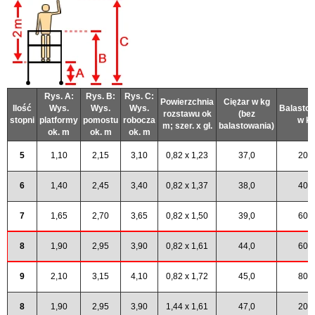
Rys. A:
Rys. B:
Rys. C:
Powierzchnia
Ciężar w kg
Ilość
Wys.
Wys.
Wys.
Balasto
rozstawu ok
(bez
stopni
platformy
pomostu
robocza
w k
m; szer. x gł.
balastowania)
ok. m
ok. m
ok. m
5
1,10
2,15
3,10
0,82 x 1,23
37,0
20,0
6
1,40
2,45
3,40
0,82 x 1,37
38,0
40,0
7
1,65
2,70
3,65
0,82 x 1,50
39,0
60,0
8
1,90
2,95
3,90
0,82 x 1,61
44,0
60,0
9
2,10
3,15
4,10
0,82 x 1,72
45,0
80,0
8
1,90
2,95
3,90
1,44 x 1,61
47,0
20,0