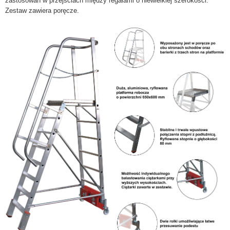
zastosowań w przejściach między regałami o niewielkiej szerokości.
Zestaw zawiera poręcze.