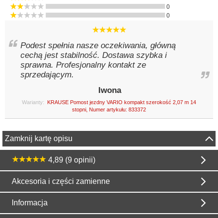
0
0
Podest spełnia nasze oczekiwania, główną
cechą jest stabilność. Dostawa szybka i
sprawna. Profesjonalny kontakt ze
sprzedającym.
Iwona
Warianty:
KRAUSE Pomost jezdny VARIO kompakt szerokość 2,07 m 14
stopni, Numer artykułu: 833372
Zamknij kartę opisu
4,89 (9 opinii)
Akcesoria i części zamienne
Informacja