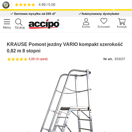
4.99 / 5.00
*
Darmowa wysyłka od 200 zł
Autoryzowany dystrybutor
Konto
Schowek
Koszyk
Menu
Szukaj
KRAUSE Pomost jezdny VARIO kompakt szerokość
0,82 m 8 stopni
4,89
(9 opinii)
Nr art.
833037