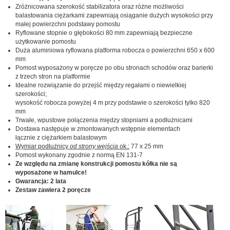
Zróżnicowana szerokość stabilizatora oraz różne możliwości
balastowania ciężarkami zapewniają osiąganie dużych wysokości przy
małej powierzchni podstawy pomostu
Ryflowane stopnie o głębokości 80 mm zapewniają bezpieczne
użytkowanie pomostu
Duża aluminiowa ryflowana platforma robocza o powierzchni 650 x 600
mm
Pomost wyposażony w poręcze po obu stronach schodów oraz barierki
z trzech stron na platformie
Idealne rozwiązanie do przejść między regałami o niewielkiej
szerokości;
wysokość robocza powyżej 4 m przy podstawie o szerokości tylko 820
mm
Trwałe, wpustowe połączenia między stopniami a podłużnicami
Dostawa następuje w zmontowanych wstępnie elementach
łącznie z ciężarkiem balastowym
Wymiar podłużnicy
od strony wejścia
ok.:
77 x 25 mm
Pomost wykonany zgodnie z normą EN 131-7
Ze względu na zmianę konstrukcji pomostu kółka nie są
wyposażone w hamulce!
Gwarancja: 2 lata
Zestaw zawiera 2 poręcze