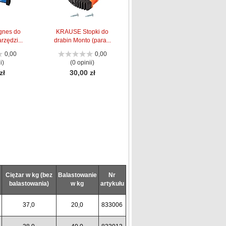
nes do
KRAUSE Stopki do
zędzi...
drabin Monto (para...
0,00
0,00
i)
(0 opinii)
zł
30,00 zł
Ciężar w kg (bez
Balastowanie
Nr
balastowania)
w kg
artykułu
37,0
20,0
833006