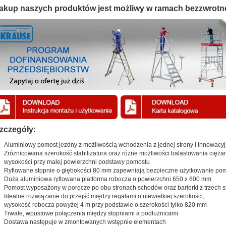
akup naszych produktów jest możliwy w ramach bezzwrotn
zczegóły:
Aluminiowy pomost jezdny z możliwością wchodzenia z jednej strony i innowacy
Zróżnicowana szerokość stabilizatora oraz różne możliwości balastowania cięż
wysokości przy małej powierzchni podstawy pomostu
Ryflowane stopnie o głębokości 80 mm zapewniają bezpieczne użytkowanie po
Duża aluminiowa ryflowana platforma robocza o powierzchni 650 x 600 mm
Pomost wyposażony w poręcze po obu stronach schodów oraz barierki z trzech st
Idealne rozwiązanie do przejść między regałami o niewielkiej szerokości;
wysokość robocza powyżej 4 m przy podstawie o szerokości tylko 820 mm
Trwałe, wpustowe połączenia między stopniami a podłużnicami
Dostawa następuje w zmontowanych wstępnie elementach