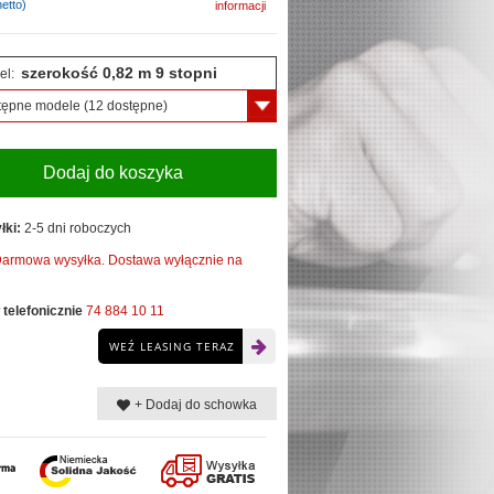
etto)
informacji
szerokość 0,82 m 9 stopni
el:
tępne modele
(12 dostępne)
Dodaj do koszyka
łki:
2-5 dni roboczych
armowa wysyłka. Dostawa wyłącznie na
telefonicznie
74 884 10 11
WEŹ LEASING TERAZ
+ Dodaj do schowka