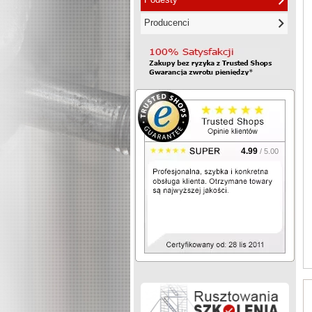
Producenci
4.99
/ 5.00