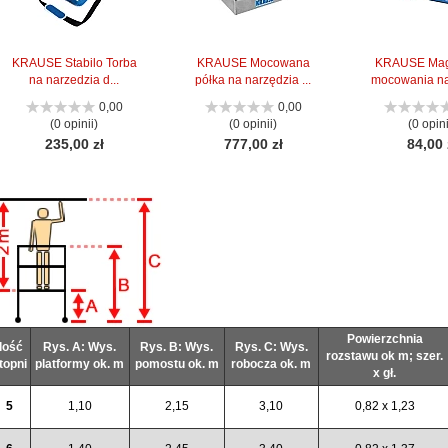
KRAUSE Stabilo Torba
KRAUSE Mocowana
KRAUSE Mag
na narzedzia d...
półka na narzędzia ...
mocowania nar
0,00
0,00
(0 opinii)
(0 opinii)
(0 opini
235,00 zł
777,00 zł
84,00 
Powierzchnia
Ilość
Rys. A: Wys.
Rys. B: Wys.
Rys. C: Wys.
rozstawu ok m; szer.
topni
platformy ok. m
pomostu ok. m
robocza ok. m
x gł.
5
1,10
2,15
3,10
0,82 x 1,23