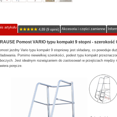
is artykułu
Akcesoria i części zamienne
Infor
4,89 (9 opinii)
RAUSE Pomost VARIO typu kompakt 9 stopni - szerokość 
omost jezdny Vario typu kompakt 9 stopniowy jest składany, co powoduje d
ładowania. Pomimo niewielkiej szerokości, podest typu kompakt przeznaczo
boczych. Jest idealnym rozwiązaniem do zastosowań w przejściach między re
wiera poręcze.