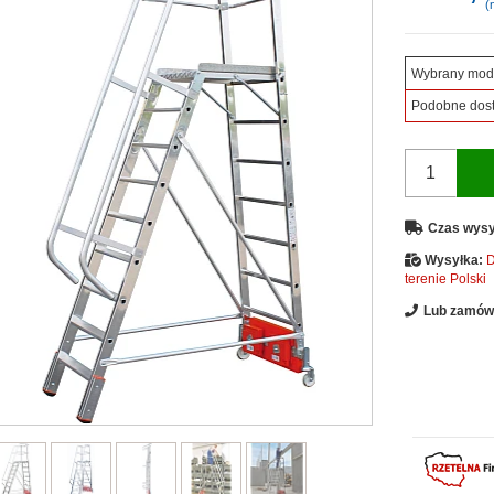
(n
Wybrany mod
Podobne dos
Czas wysy
Wysyłka:
D
terenie Polski
Lub zamów 