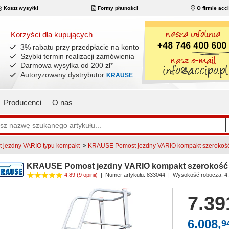
Koszt wysyłki
Formy płatności
O firmie acc
Korzyści dla kupujących
3% rabatu przy przedpłacie na konto
Szybki termin realizacji zamówienia
Darmowa wysyłka od 200 zł
*
Autoryzowany dystrybutor
KRAUSE
Producenci
O nas
»
jezdny VARIO typu kompakt
KRAUSE Pomost jezdny VARIO kompakt szerokość 
KRAUSE Pomost jezdny VARIO kompakt szerokość 0
4,89
(9 opinii)
|
Numer artykułu:
833044
| Wysokość robocza: 4
7.39
6.008,
9