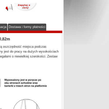
macja
Dostawa i formy płatności
0,82m
użą oszczędność miejsca podczas
ny jest do pracy na dużych wysokościach
gałami o niewielkiej szerokości. Zestaw