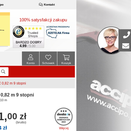
ipo
Kontakt
100% satysfakcji zakupu
4.99
/ 5.00
Konto
Schowek
Koszyk
0,82 m 9 stopni
,82 m 9 stopni
,10 m
1,
00 zł
(brutto)
4 zł
Więcej