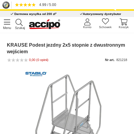
4.99 / 5.00
*
Darmowa wysyłka od 200 zł
Autoryzowany dystrybutor
Konto
Schowek
Koszyk
Menu
Szukaj
KRAUSE Podest jezdny 2x5 stopnie z dwustronnym
wejściem
0,00
(0 opinii)
Nr art.
821218