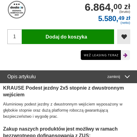
6.864,
00 zł
(brutto)
5.580,
49 zł
(netto)
Dodaj do koszyka
WEŹ LEASING TERAZ
Opis artykułu
zamknij
KRAUSE Podest jezdny 2x5 stopnie z dwustronnym
wejściem
Aluminiowy podest jezdny z dwustronnym wejściem wyposażony w
głębokie stopnie oraz dużą platformę roboczą gwarantującą
bezpieczeństwo i wygodę prac.
Zakup naszych produktów jest możliwy w ramach
bezzwrotnego dofinansowania z ZUS: