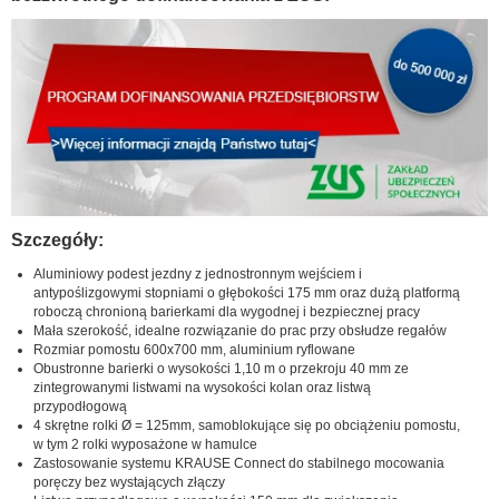
Szczegóły:
Aluminiowy podest jezdny z jednostronnym wejściem i
antypoślizgowymi stopniami o głębokości 175 mm oraz dużą platformą
roboczą chronioną barierkami dla wygodnej i bezpiecznej pracy
Mała szerokość, idealne rozwiązanie do prac przy obsłudze regałów
Rozmiar pomostu 600x700 mm, aluminium ryflowane
Obustronne barierki o wysokości 1,10 m o przekroju 40 mm ze
zintegrowanymi listwami na wysokości kolan oraz listwą
przypodłogową
4 skrętne rolki Ø = 125mm, samoblokujące się po obciążeniu pomostu,
w tym 2 rolki wyposażone w hamulce
Zastosowanie systemu KRAUSE Connect do stabilnego mocowania
poręczy bez wystających złączy