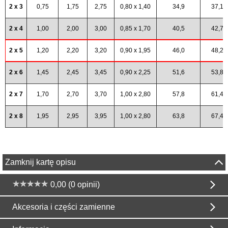
2 x 3
0,75
1,75
2,75
0,80 x 1,40
34,9
37,1
2 x 4
1,00
2,00
3,00
0,85 x 1,70
40,5
42,7
2 x 5
1,20
2,20
3,20
0,90 x 1,95
46,0
48,2
2 x 6
1,45
2,45
3,45
0,90 x 2,25
51,6
53,8
2 x 7
1,70
2,70
3,70
1,00 x 2,80
57,8
61,4
2 x 8
1,95
2,95
3,95
1,00 x 2,80
63,8
67,4
Zamknij kartę opisu
0,00 (0 opinii)
Akcesoria i części zamienne