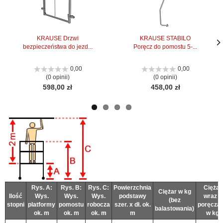
KRAUSE Drzwi
KRAUSE STABILO
bezpieczeństwa do jezd...
Poręcz do pomostu 5-...
Nas
Nas
stro
stro
0,00
0,00
(0 opinii)
(0 opinii)
598,00 zł
458,00 zł
Rys. A:
Rys. B:
Rys. C:
Powierzchnia
Ciężar
Ciężar w kg
Ilość
Wys.
Wys.
Wys.
podstawy
wraz z
(bez
stopni
platformy
pomostu
robocza
szer. x dł. ok.
poręcza
balastowania)
ok. m
ok. m
ok. m
m
w kg