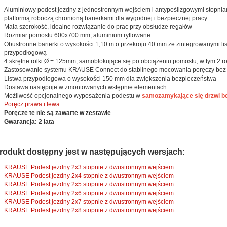
Aluminiowy podest jezdny z jednostronnym wejściem i antypoślizgowymi stopni
platformą roboczą chronioną barierkami dla wygodnej i bezpiecznej pracy
Mała szerokość, idealne rozwiązanie do prac przy obsłudze regałów
Rozmiar pomostu 600x700 mm, aluminium ryflowane
Obustronne barierki o wysokości 1,10 m o przekroju 40 mm ze zintegrowanymi lis
przypodłogową
4 skrętne rolki Ø = 125mm, samoblokujące się po obciążeniu pomostu, w tym 2 
Zastosowanie systemu KRAUSE Connect do stabilnego mocowania poręczy bez 
Listwa przypodłogowa o wysokości 150 mm dla zwiększenia bezpieczeństwa
Dostawa następuje w zmontowanych wstępnie elementach
Możliwość opcjonalnego wyposażenia podestu w
samozamykające się drzwi be
Poręcz prawa i lewa
Poręcze te nie są zawarte w zestawie
.
Gwarancja: 2 lata
rodukt dostępny jest w następujących wersjach:
KRAUSE Podest jezdny 2x3 stopnie z dwustronnym wejściem
KRAUSE Podest jezdny 2x4 stopnie z dwustronnym wejściem
KRAUSE Podest jezdny 2x5 stopnie z dwustronnym wejściem
KRAUSE Podest jezdny 2x6 stopnie z dwustronnym wejściem
KRAUSE Podest jezdny 2x7 stopnie z dwustronnym wejściem
KRAUSE Podest jezdny 2x8 stopnie z dwustronnym wejściem