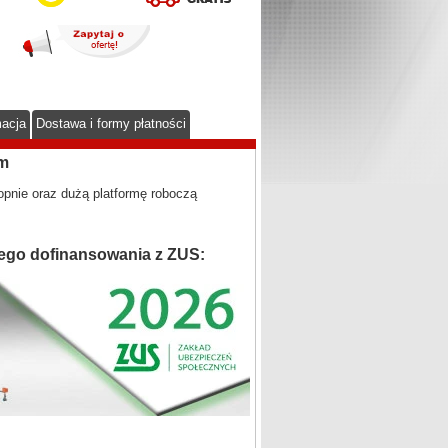
macja
Dostawa i formy płatności
m
pnie oraz dużą platformę roboczą
ego dofinansowania z ZUS: