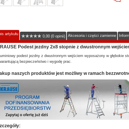
is artykułu
Akcesoria i części zamienne
Infor
0,00 (0 opinii)
RAUSE Podest jezdny 2x8 stopnie z dwustronnym wejście
luminiowy podest jezdny z dwustronnym wejściem wyposażony w głębokie sto
arantującą bezpieczeństwo i wygodę prac.
akup naszych produktów jest możliwy w ramach bezzwrotn
zczegóły: