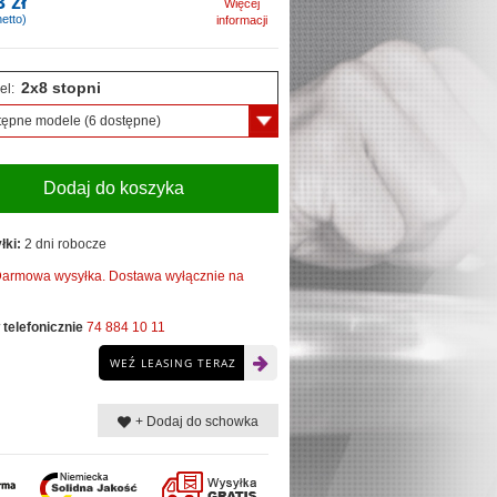
3 zł
Więcej
etto)
informacji
2x8 stopni
el:
tępne modele
(6 dostępne)
Dodaj do koszyka
łki:
2 dni robocze
armowa wysyłka. Dostawa wyłącznie na
telefonicznie
74 884 10 11
WEŹ LEASING TERAZ
+ Dodaj do schowka