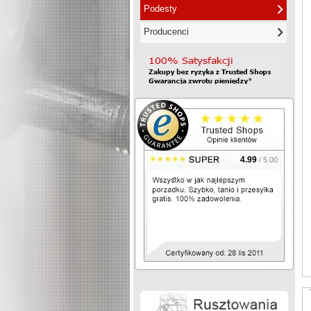
Podesty
Producenci
4.99
/ 5.00