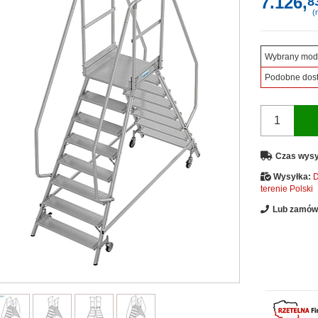
7.126,
8
(n
Wybrany mod
Podobne dos
Czas wysy
Wysyłka:
D
terenie Polski
Lub zamów 