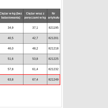
Ciężar w kg (bez
Ciężar wraz z
Nr
balastowania)
poręczami w kg
artykułu
34,9
37,1
821195
40,5
42,7
821201
46,0
48,2
821218
51,6
53,8
821225
57,8
61,4
821232
63,8
67,4
821249