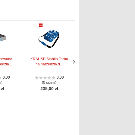
cowana
KRAUSE Stabilo Torba
KRAUSE Magnes do
ędzia ...
na narzedzia d...
mocowania narzędzi...
Następne
Następne
strona
strona
0,00
0,00
0,00
i)
(0 opinii)
(0 opinii)
 zł
235,00 zł
84,00 zł