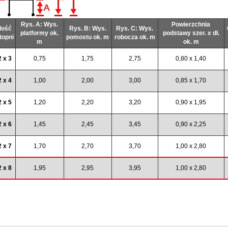
Rys. A: Wys.
Powierzchnia
Ilość
Rys. B: Wys.
Rys. C: Wys.
platformy ok.
podstawy szer. x dł.
topni
pomostu ok. m
robocza ok. m
m
ok. m
2 x 3
0,75
1,75
2,75
0,80 x 1,40
2 x 4
1,00
2,00
3,00
0,85 x 1,70
2 x 5
1,20
2,20
3,20
0,90 x 1,95
2 x 6
1,45
2,45
3,45
0,90 x 2,25
2 x 7
1,70
2,70
3,70
1,00 x 2,80
2 x 8
1,95
2,95
3,95
1,00 x 2,80