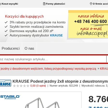
Koszt wysyłki
Formy płatności
O firmie acc
Korzyści dla kupujących
3% rabatu przy przedpłacie na konto
Szybki termin realizacji zamówienia
Darmowa wysyłka od 200 zł
*
Autoryzowany dystrybutor
KRAUSE
Producenci
O nas
»
ezdny z dwustronnym wejściem, listwą przypodłogową i wysoką poręczą
KRAUS
KRAUSE Podest jezdny 2x8 stopnie z dwustronnym
0,00
(0 opinii)
|
Numer artykułu:
821249
| Wysokość robocza: 3
8.76