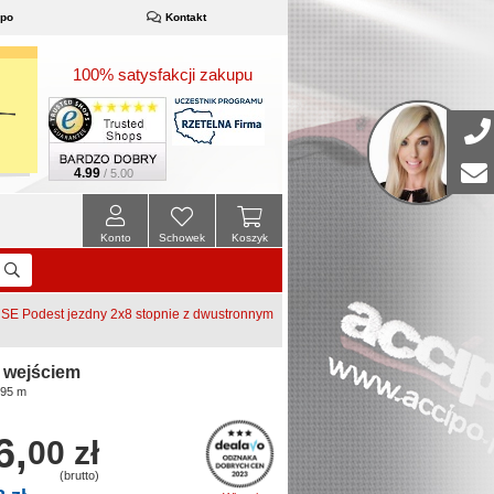
ipo
Kontakt
100% satysfakcji zakupu
4.99
/ 5.00
Konto
Schowek
Koszyk
E Podest jezdny 2x8 stopnie z dwustronnym
 wejściem
,95 m
6,
00 zł
(brutto)