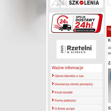
Op
K
A
gw
Z
Ważne informacje
Opinie klientów o nas
Gwarancja zwrotu pieniędzy
Koszt wysyłki
Formy płatności
S
O firmie accipo