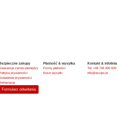
Bezpieczne zakupy
Płatność & wysyłka
Kontakt & infolinia
Gwarancja zwrotu pieniędzy
Formy płatności
Tel. +48 746 400 600
Polityka prywatności
Koszt wysyłki
info@accipo.pl
Ustawienia prywatności
Reklamacje
Formularz odwołania