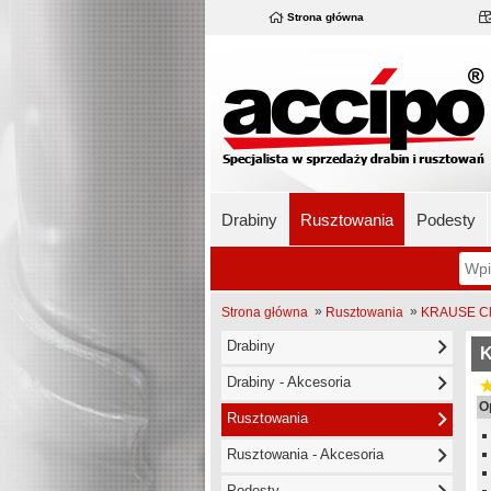
Strona główna
Drabiny
Rusztowania
Podesty
»
»
Strona główna
Rusztowania
KRAUSE Cli
Drabiny
K
Drabiny - Akcesoria
O
Rusztowania
Rusztowania - Akcesoria
Podesty