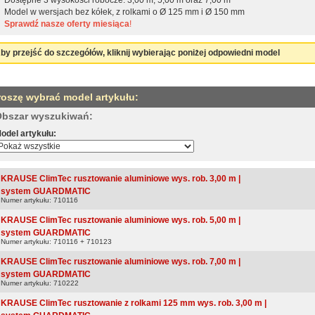
Model w wersjach bez kółek, z rolkami o Ø 125 mm i Ø 150 mm
Sprawdź nasze oferty miesiąca
!
by przejść do szczegółów, kliknij wybierając poniżej odpowiedni model
roszę wybrać model artykułu:
bszar wyszukiwań:
odel artykułu:
KRAUSE ClimTec rusztowanie aluminiowe wys. rob. 3,00 m |
system GUARDMATIC
Numer artykułu: 710116
KRAUSE ClimTec rusztowanie aluminiowe wys. rob. 5,00 m |
system GUARDMATIC
Numer artykułu: 710116 + 710123
KRAUSE ClimTec rusztowanie aluminiowe wys. rob. 7,00 m |
system GUARDMATIC
Numer artykułu: 710222
KRAUSE ClimTec rusztowanie z rolkami 125 mm wys. rob. 3,00 m |