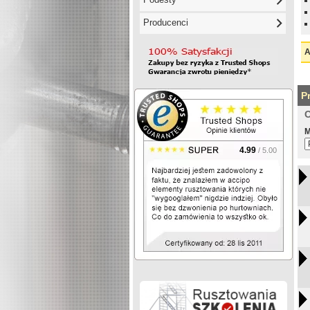
Producenci
A
P
O
M
4.99
/ 5.00