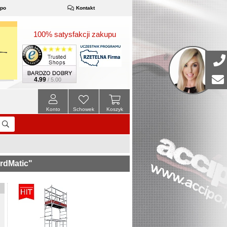
ipo
Kontakt
100% satysfakcji zakupu
4.99
/ 5.00
Konto
Schowek
Koszyk
rdMatic"