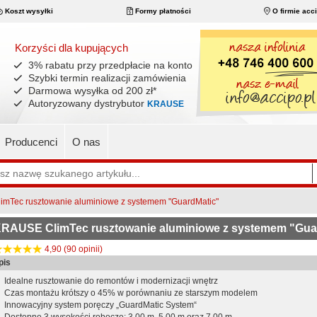
Koszt wysyłki
Formy płatności
O firmie acc
Korzyści dla kupujących
3% rabatu przy przedpłacie na konto
Szybki termin realizacji zamówienia
Darmowa wysyłka od 200 zł
*
Autoryzowany dystrybutor
KRAUSE
Producenci
O nas
mTec rusztowanie aluminiowe z systemem "GuardMatic"
RAUSE ClimTec rusztowanie aluminiowe z systemem "Gua
4,90 (90 opinii)
pis
Idealne rusztowanie do remontów i modernizacji wnętrz
Czas montażu krótszy o 45% w porównaniu ze starszym modelem
Innowacyjny system poręczy „GuardMatic System“
Dostępne 3 wysokości robocze: 3,00 m, 5,00 m oraz 7,00 m