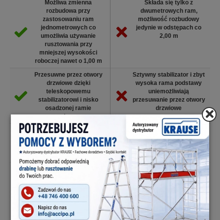
Możliwa zmienna
Składa się tylko z
rozbudowa przy
dwumetrowych ram,
zastosowaniu ram
możliwość rozbudowy
jednometrowych co
jedynie w odstępach co
umożliwia używanie
2,00 m
rusztowania przy
mniejszej wysokości
roboczej nawet o 1,00 m
Przesuwne przez otwory
Sztywny stabilizator i zbyt
drzwiowe dzięki
wysoka rama podstawy
teleskopowemu
uniemożliwiają
stabilizatorowi i nisko
przesuwanie przez otwory
osadzonej ramie
drzwiowe
podstawy
Wygodny i szybki montaż
Trudniejszy montaż,
rusztowanie częściowo
skręcane (np. burty
pomostu)
Wysoka stabilność
Skręcane zapięcia lub
rusztowania między
brak zintegrowanych
innymi dzięki
stężeń ukośnych
innowacyjnemu
systemowi poręczy
GuardMatic (od wys. rob.
5,00 m )