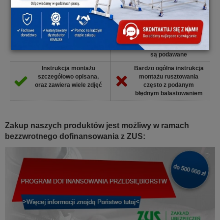
Nieznaczna konieczność
Konieczne duże
balastowania dzięki dużej
balastowanie. Informacje
stabilności rusztowania
dotyczące procesu
balastowania są
częściowo lub w ogóle nie
są podawane
Instrukcja montażu
Bardzo ogólna instrukcja
szczegółowo opisana,
montażu rusztowania
oraz zawiera wiele zdjęć
często z podanym
błędnym balastowaniem
Zakup naszych produktów jest możliwy w ramach
bezzwrotnego dofinansowania z ZUS: