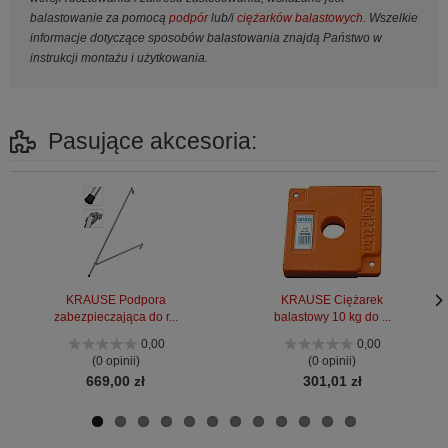
balastowanie za pomocą
podpór
lub/i
ciężarków balastowych
. Wszelkie
informacje dotyczące sposobów balastowania znajdą Państwo w
instrukcji montażu i użytkowania.
Pasujące akcesoria:
KRAUSE Podpora
KRAUSE Ciężarek
zabezpieczająca do r...
balastowy 10 kg do ...
Nas
Nas
stro
stro
0,00
0,00
(0 opinii)
(0 opinii)
669,00 zł
301,01 zł