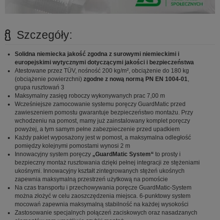
Szczegóły:
Solidna niemiecka jakość zgodna z surowymi niemieckimi i
europejskimi wytycznymi dotyczącymi jakości i bezpieczeństwa
Atestowane przez TÜV, nośność 200 kg/m², obciążenie do 180 kg
(obciążenie powierzchni)
zgodne z nową normą PN EN 1004-01
,
grupa rusztowań 3
Maksymalny zasięg roboczy wykonywanych prac 7,00 m
Wcześniejsze zamocowanie systemu poręczy GuardMatic przed
zawieszeniem pomostu gwarantuje bezpieczeństwo montażu. Przy
wchodzeniu na pomost, mamy już zainstalowany komplet poręczy
powyżej, a tym samym pełne zabezpieczenie przed upadkiem
Każdy pakiet wyposażony jest w pomost, a maksymalna odległość
pomiędzy kolejnymi pomostami wynosi 2 m
Innowacyjny system poręczy
„GuardMatic System“
to prosty i
bezpieczny montaż rusztowania dzięki pełnej integracji ze stężeniami
ukośnymi. Innowacyjny kształt zintegrowanych stężeń ukośnych
zapewnia maksymalną przestrzeń użytkową na pomoście
Na czas transportu i przechowywania poręcze GuardMatic-System
można złożyć w celu zaoszczędzenia miejsca. 6-punktowy system
mocowań zapewnia maksymalną stabilność na każdej wysokości
Zastosowanie specjalnych połączeń zaciskowych oraz nasadzanych