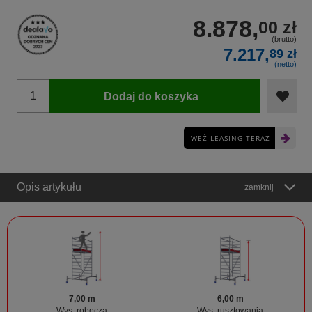
8.878,
00 zł
(brutto)
7.217,
89 zł
(netto)
Dodaj do koszyka
WEŹ LEASING TERAZ
Opis artykułu
zamknij
7,00 m
6,00 m
Wys. robocza
Wys. rusztowania