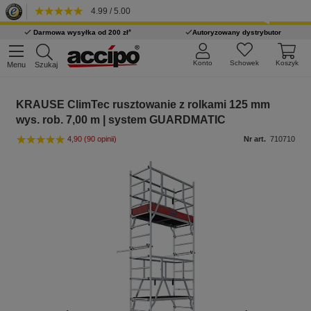
4.99 / 5.00
*
Darmowa wysyłka od 200 zł
Autoryzowany dystrybutor
Konto
Schowek
Koszyk
Menu
Szukaj
KRAUSE ClimTec rusztowanie z rolkami 125 mm
wys. rob. 7,00 m | system GUARDMATIC
4,90
(90 opinii)
Nr art.
710710