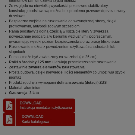
elementów ram umożliwia szybki montaż
Ze względu na niewielką wysokość i przesuwne stabilizatory,
konstrukcję podstawową można bez problemu przesuwać przez otwory
drzwiowe
Bezpieczne wejście na rusztowanie od wewnętrznej strony, dzięki
profilowanym, antypoślizgowym szczeblom
Rama podstawy z dolną częścią w kształcie litery V zwiększa
powierzchnię podparcia w kierunku wzdłużnym i poprzecznym,
gwarantując wysoki poziom bezpieczeństwa oraz pracę blisko ścian
Rusztowanie można z powodzeniem użytkować na schodach lub
stopniach
Pomost może być zawieszany co szczebel (co 25 cm)
Rolki o średnicy 125 mm
ułatwiają przemieszczanie rusztowania
Zestaw nie zawiera elementów balastowania
Prosta budowa, dzięki niewielkiej ilości elementów co umożliwia szybki
montaż
Produkt zgodny z wymogami
dofinansowania (dotacji) ZUS
Materiał: aluminium
Gwarancja: 3 lata