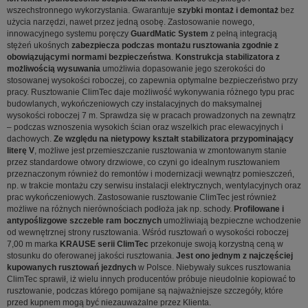
wszechstronnego wykorzystania. Gwarantuje
szybki montaż i demontaż
bez
użycia narzędzi, nawet przez jedną osobę. Zastosowanie nowego,
innowacyjnego systemu poręczy
GuardMatic System
z pełną integracją
stężeń ukośnych
zabezpiecza podczas montażu rusztowania zgodnie z
obowiązującymi normami bezpieczeństwa
.
Konstrukcja stabilizatora z
możliwością wysuwania
umożliwia dopasowanie jego szerokości do
stosowanej wysokości roboczej, co zapewnia optymalne bezpieczeństwo przy
pracy. Rusztowanie ClimTec daje możliwość wykonywania różnego typu prac
budowlanych, wykończeniowych czy instalacyjnych do maksymalnej
wysokości roboczej 7 m. Sprawdza się w pracach prowadzonych na zewnątrz
– podczas wznoszenia wysokich ścian oraz wszelkich prac elewacyjnych i
dachowych.
Ze względu na nietypowy kształt stabilizatora przypominający
literę V
, możliwe jest przemieszczanie rusztowania w zmontowanym stanie
przez standardowe otwory drzwiowe, co czyni go idealnym rusztowaniem
przeznaczonym również do remontów i modernizacji wewnątrz pomieszczeń,
np. w trakcie montażu czy serwisu instalacji elektrycznych, wentylacyjnych oraz
prac wykończeniowych. Zastosowanie rusztowanie ClimTec jest również
możliwe na różnych nierównościach podłoża jak np. schody.
Profilowane i
antypoślizgowe szczeble ram bocznych
umożliwiają bezpieczne wchodzenie
od wewnętrznej strony rusztowania. Wśród rusztowań o wysokości roboczej
7,00 m marka
KRAUSE serii ClimTec
przekonuje swoją korzystną ceną w
stosunku do oferowanej jakości rusztowania.
Jest ono jednym z najczęściej
kupowanych rusztowań jezdnych
w Polsce. Niebywały sukces rusztowania
ClimTec sprawił, iż wielu innych producentów próbuje nieudolnie kopiować to
rusztowanie, podczas którego pomijane są najważniejsze szczegóły, które
przed kupnem mogą być niezauważalne przez Klienta.