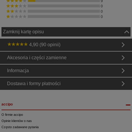
9
0
0
0
Zamknij kartę opisu
4,90 (90 opinii)
Akcesoria i części zamienne
Informacja
Dostawa i formy płatności
accipo
O firmie accipo
Opinie klientów o nas
Często zadawane pytania