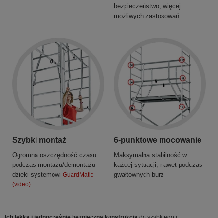
bezpieczeństwo, więcej
możliwych zastosowań
Szybki montaż
6-punktowe mocowanie
Ogromna oszczędność czasu
Maksymalna stabilność w
podczas montażu/demontażu
każdej sytuacji, nawet podczas
dzięki systemowi
gwałtownych burz
GuardMatic
(video)
Ich lekka i jednocześnie bezpieczna konstrukcja
do szybkiego i