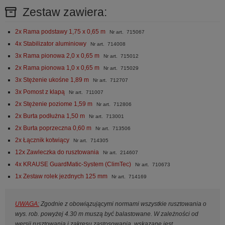
Zestaw zawiera:
2x Rama podstawy 1,75 x 0,65 m
Nr art. 715067
4x Stabilizator aluminiowy
Nr art. 714008
3x Rama pionowa 2,0 x 0,65 m
Nr art. 715012
2x Rama pionowa 1,0 x 0,65 m
Nr art. 715029
3x Stężenie ukośne 1,89 m
Nr art. 712707
3x Pomost z klapą
Nr art. 711007
2x Stężenie poziome 1,59 m
Nr art. 712806
2x Burta podłużna 1,50 m
Nr art. 713001
2x Burta poprzeczna 0,60 m
Nr art. 713506
2x Łącznik kotwiący
Nr art. 714305
12x Zawleczka do rusztowania
Nr art. 214607
4x KRAUSE GuardMatic-System (ClimTec)
Nr art. 710673
1x Zestaw rolek jezdnych 125 mm
Nr art. 714169
UWAGA:
Zgodnie z obowiązującymi normami wszystkie rusztowania o
wys. rob. powyżej 4.30 m muszą być balastowane. W zależności od
wersji rusztowania i zakresu zastosowania, wskazane jest