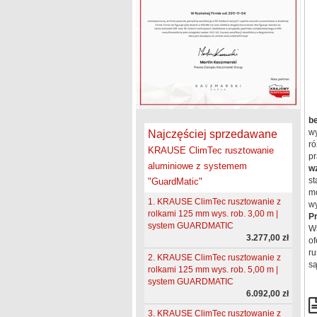
b
wy
Najczęściej sprzedawane
ró
KRAUSE ClimTec rusztowanie
pr
aluminiowe z systemem
wz
st
"GuardMatic"
mo
1. KRAUSE ClimTec rusztowanie z
wy
rolkami 125 mm wys. rob. 3,00 m |
Pr
system GUARDMATIC
Wś
3.277,00 zł
of
ru
2. KRAUSE ClimTec rusztowanie z
są
rolkami 125 mm wys. rob. 5,00 m |
system GUARDMATIC
6.092,00 zł
3. KRAUSE ClimTec rusztowanie z