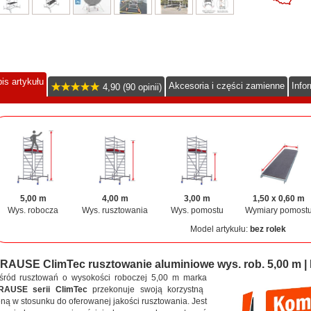
is artykułu
Akcesoria i części zamienne
Info
4,90 (90 opinii)
5,00 m
4,00 m
3,00 m
1,50 x 0,60 m
Wys. robocza
Wys. rusztowania
Wys. pomostu
Wymiary pomost
Model artykułu:
bez rolek
RAUSE ClimTec rusztowanie aluminiowe wys. rob. 5,00 m 
śród rusztowań o wysokości roboczej 5,00 m marka
RAUSE serii ClimTec
przekonuje swoją korzystną
ną w stosunku do oferowanej jakości rusztowania. Jest