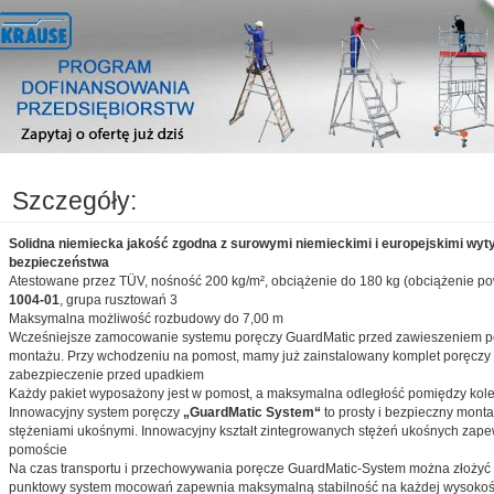
Szczegóły:
Solidna niemiecka jakość zgodna z surowymi niemieckimi i europejskimi wyt
bezpieczeństwa
Atestowane przez TÜV, nośność 200 kg/m², obciążenie do 180 kg (obciążenie po
1004-01
, grupa rusztowań 3
Maksymalna możliwość rozbudowy do 7,00 m
Wcześniejsze zamocowanie systemu poręczy GuardMatic przed zawieszeniem p
montażu. Przy wchodzeniu na pomost, mamy już zainstalowany komplet poręczy
zabezpieczenie przed upadkiem
Każdy pakiet wyposażony jest w pomost, a maksymalna odległość pomiędzy kol
Innowacyjny system poręczy
„GuardMatic System“
to prosty i bezpieczny montaż
stężeniami ukośnymi. Innowacyjny kształt zintegrowanych stężeń ukośnych zap
pomoście
Na czas transportu i przechowywania poręcze GuardMatic-System można złożyć 
punktowy system mocowań zapewnia maksymalną stabilność na każdej wysokoś