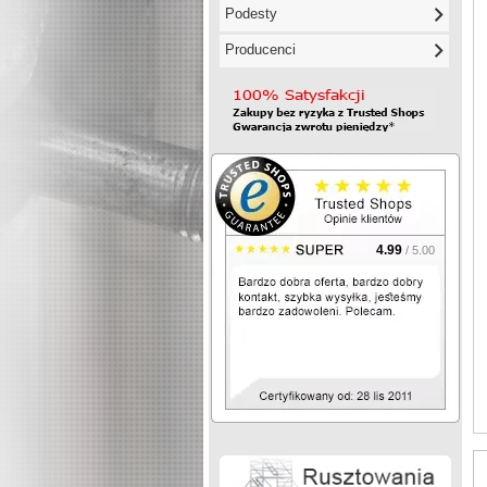
Podesty
Producenci
4.99
/ 5.00