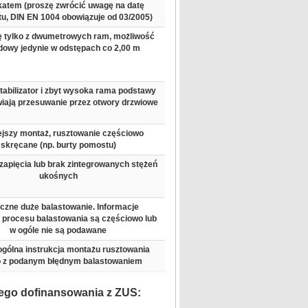
ikatem (proszę zwrócić uwagę na datę
tu, DIN EN 1004 obowiązuje od 03/2005)
ę tylko z dwumetrowych ram, możliwość
dowy jedynie w odstępach co 2,00 m
tabilizator i zbyt wysoka rama podstawy
iają przesuwanie przez otwory drzwiowe
ejszy montaż, rusztowanie częściowo
skręcane (np. burty pomostu)
zapięcia lub brak zintegrowanych stężeń
ukośnych
czne duże balastowanie. Informacje
 procesu balastowania są częściowo lub
w ogóle nie są podawane
gólna instrukcja montażu rusztowania
o z podanym błędnym balastowaniem
ego dofinansowania z ZUS: