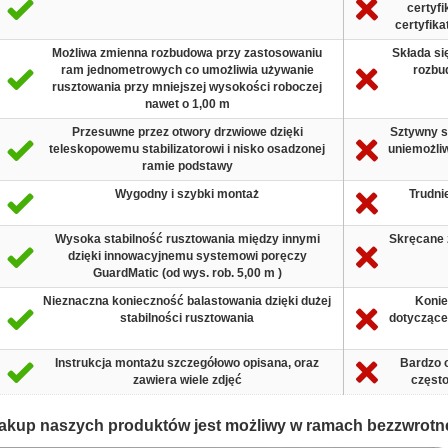
certyf
certyfika
Możliwa zmienna rozbudowa przy zastosowaniu
Składa si
ram jednometrowych co umożliwia używanie
rozbu
rusztowania przy mniejszej wysokości roboczej
nawet o 1,00 m
Przesuwne przez otwory drzwiowe dzięki
Sztywny s
teleskopowemu stabilizatorowi i nisko osadzonej
uniemożliw
ramie podstawy
Wygodny i szybki montaż
Trudni
Wysoka stabilność rusztowania między innymi
Skręcane 
dzięki innowacyjnemu systemowi poręczy
GuardMatic (od wys. rob. 5,00 m )
Nieznaczna konieczność balastowania dzięki dużej
Konie
stabilności rusztowania
dotyczące
Instrukcja montażu szczegółowo opisana, oraz
Bardzo o
zawiera wiele zdjęć
częst
akup naszych produktów jest możliwy w ramach bezzwrotn