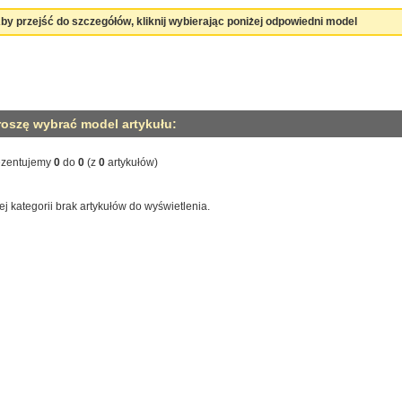
by przejść do szczegółów, kliknij wybierając poniżej odpowiedni model
roszę wybrać model artykułu:
ezentujemy
0
do
0
(z
0
artykułów)
ej kategorii brak artykułów do wyświetlenia.