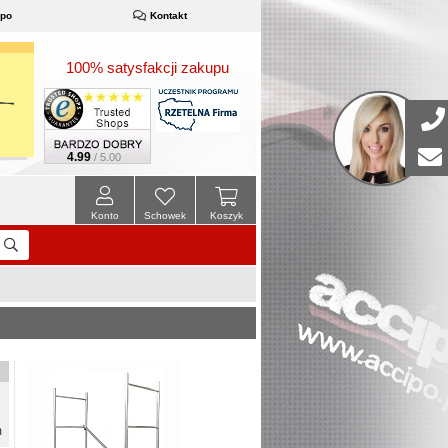
ipo
Kontakt
100% satysfakcji zakupu
4.99
/ 5.00
Konto
Schowek
Koszyk
m