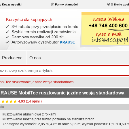
Koszt wysyłki
Formy płatności
O firmie acc
Korzyści dla kupujących
3% rabatu przy przedpłacie na konto
Szybki termin realizacji zamówienia
Darmowa wysyłka od 200 zł
*
Autoryzowany dystrybutor
KRAUSE
Producenci
O nas
ilTec rusztowanie jezdne wesja standardowa
RAUSE MobilTec rusztowanie jezdne wesja standardowa
4,93 (14 opinii)
pis
Rusztowanie aluminiowe z rolkami
Rusztowanie można przesuwać poziomo na stabilizatorach
3 dostępne wysokości: 2,85 m, 4,85 m oraz 6,85 m; wymiar podestu: 1,50 x 0,60 