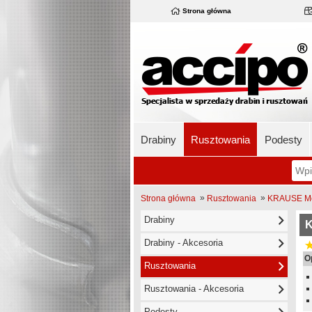
Strona główna
Drabiny
Rusztowania
Podesty
»
»
Strona główna
Rusztowania
KRAUSE Mob
Drabiny
K
Drabiny - Akcesoria
O
Rusztowania
Rusztowania - Akcesoria
Podesty