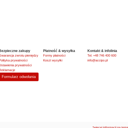
Bezpieczne zakupy
Płatność & wysyłka
Kontakt & infolinia
Gwarancja zwrotu pieniędzy
Formy płatności
Tel. +48 746 400 600
Polityka prywatności
Koszt wysyłki
info@accipo.pl
Ustawienia prywatności
Reklamacje
Formularz odwołania
*więcej informacji na tem