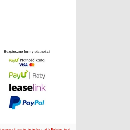
Bezpieczne formy płatności
at gwarancji zwrotu pieniędzy znajdą Państwo tutaj