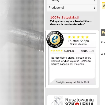
A
Producenci
P
Pr
4.99
/ 5.00
W t