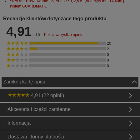
KRAUSE Rusztowanie - STABILO 50; 2,5 x 1,50m wys.rob. 14,40m |
system GUARDMATIC
Recenzje klientów dotyczące tego produktu
4,91
od 5
Pokaż wszystkie opinie
20
2
0
0
0
Zamknij kartę opisu
4,91 (22 opinii)
Akcesoria i części zamienne
Informacja
Dostawa i formy płatności