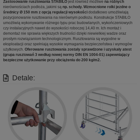
Zastosowanie rusztowania STABILO
jest również możliwe
na różnych
nierównościach podłoża, jakimi są
np. schody. Wzmocnione rolki jezdne o
średnicy Ø 150 mm z opcją regulacji wysokości
dodatkowo umożliwiają
pozycjonowanie rusztowania na nierównym podłożu. Konstrukcje STABILO
umożliwią wykonywanie różnego typu prac budowlanych, wykończeniowych
czy instalacyjnych nawet do wysokości roboczej 14,40 m. Ich montaż i
demontaż nie sprawia większych trudności dzięki niewielkiej wadze oraz
prostym rozwiązaniom technologicznym. Rusztowania są wygodne w
eksploatacji oraz spełniają wysokie wymagania bezpieczeństwa i wymogów
użytkowych.
Oferowane rusztowania zostały sprawdzone i uzyskały atest
(grupa rusztowań 3 według nowej normy DIN EN 1004-01) zapewniający
bezpieczne użytkowanie przy obciążeniu do 200 kg/m2.
Detale: