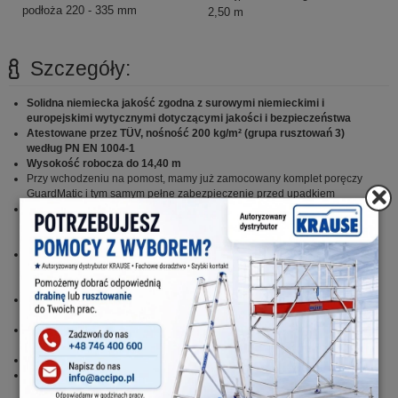
podłoża 220 - 335 mm
2,50 m
Szczegóły:
Solidna niemiecka jakość zgodna z surowymi niemieckimi i
europejskimi wytycznymi dotyczącymi jakości i bezpieczeństwa
Atestowane przez TÜV, nośność 200 kg/m² (grupa rusztowań 3)
według PN EN 1004-1
Wysokość robocza do 14,40 m
Przy wchodzeniu na pomost, mamy już zamocowany komplet poręczy
GuardMatic i tym samym pełne zabezpieczenie przed upadkiem
Zintegrowanie stężeń ukośnych z systemem GuardMatic zapewnia
łatwy i bezpieczny montaż. Na czas transportu i przechowywania
poręcze
GuardMatic
można złożyć w celu zaoszczędzenia miejsca
6-punktowe mocowanie poręczy
zapewnia maksymalną stabilność na
wysokości. Unikalny, samoblokujący system połączeń zaciskowych
KRAUSE umożliwia łatwy, szybki i bezpieczny montaż i demontaż
Innowacyjny kształt stężeń ukośnych zapewnia maksymalną przestrzeń
użytkową na pomoście
Maksymalna odległość pomiędzy kolejnymi pomostami wynosi 2 m
zapewniając przy tym szybki i beznarzędziowy montaż
Każdy pomost wyposażony jest w burty ochronne
Wytrzymałe, stalowe stabilizatory jezdne zapewniają optymalną
stabilność podczas pracy (od wysokości roboczej 4,40 m)