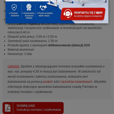
Wzmocnione rolki jezdne z regulacją wysokości (
Ø 150 mm
)
umożliwiają użytkowanie na nierównym podłożu (
220 - 335 mm
)
Szeroka powierzchnia pracy zapewnia dużą ilość miejsca dla
pracownika oraz narzędzia i materiały
Łatwe w montażu podpory z bezstopniową regulacją oraz teleskopową
stopą (
zakres regulacji do 230 mm
) zapewniające dodatkową
stabilizację i bezpieczne użytkowanie w konstrukcjach od wysokości
roboczej 6,40 m
Długość pola pracy: 2,00 m i 2,50 m
Szerokość pola rusztowania: 1,50 m
Produkt zgodny z wymogami
dofinansowania (dotacji) ZUS
Materiał:aluminium
Gwarancja: 3 lata
UWAGA:
Zgodnie z obowiązującymi normami wszystkie rusztowania o
wys. rob. powyżej 4.30 m muszą być balastowane. W zależności od
wersji rusztowania i zakresu zastosowania, wskazane jest
balastowanie za pomocą
podpór
lub/i
ciężarków balastowych
. Wszelkie
informacje dotyczące sposobów balastowania znajdą Państwo w
instrukcji montażu i użytkowania.