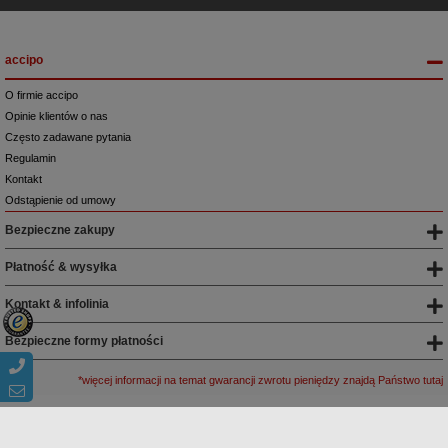
accipo
O firmie accipo
Opinie klientów o nas
Często zadawane pytania
Regulamin
Kontakt
Odstąpienie od umowy
Bezpieczne zakupy
Płatność & wysyłka
Kontakt & infolinia
Bezpieczne formy płatności
*więcej informacji na temat gwarancji zwrotu pieniędzy znajdą Państwo tutaj