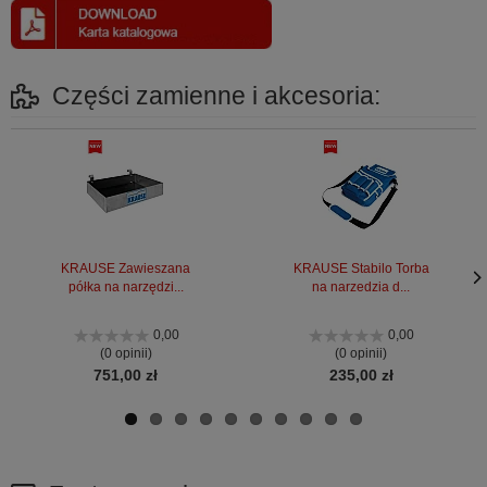
Części zamienne i akcesoria:
KRAUSE Zawieszana
KRAUSE Stabilo Torba
półka na narzędzi...
na narzedzia d...
Nas
Nas
stro
stro
0,00
0,00
(0 opinii)
(0 opinii)
751,00 zł
235,00 zł