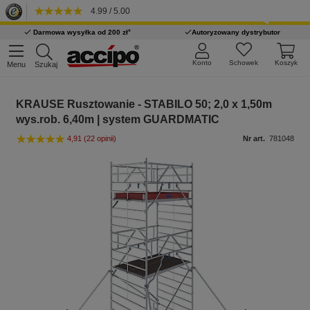
4.99 / 5.00
*
Darmowa wysyłka od 200 zł
Autoryzowany dystrybutor
Konto
Schowek
Koszyk
Menu
Szukaj
KRAUSE Rusztowanie - STABILO 50; 2,0 x 1,50m
wys.rob. 6,40m | system GUARDMATIC
4,91
(22 opinii)
Nr art.
781048