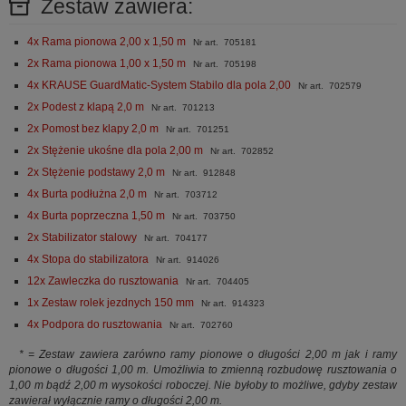
Zestaw zawiera:
4x Rama pionowa 2,00 x 1,50 m
Nr art. 705181
2x Rama pionowa 1,00 x 1,50 m
Nr art. 705198
4x KRAUSE GuardMatic-System Stabilo dla pola 2,00
Nr art. 702579
2x Podest z klapą 2,0 m
Nr art. 701213
2x Pomost bez klapy 2,0 m
Nr art. 701251
2x Stężenie ukośne dla pola 2,00 m
Nr art. 702852
2x Stężenie podstawy 2,0 m
Nr art. 912848
4x Burta podłużna 2,0 m
Nr art. 703712
4x Burta poprzeczna 1,50 m
Nr art. 703750
2x Stabilizator stalowy
Nr art. 704177
4x Stopa do stabilizatora
Nr art. 914026
12x Zawleczka do rusztowania
Nr art. 704405
1x Zestaw rolek jezdnych 150 mm
Nr art. 914323
4x Podpora do rusztowania
Nr art. 702760
* = Zestaw zawiera zarówno ramy pionowe o długości 2,00 m jak i ramy
pionowe o długości 1,00 m. Umożliwia to zmienną rozbudowę rusztowania o
1,00 m bądź 2,00 m wysokości roboczej. Nie byłoby to możliwe, gdyby zestaw
zawierał wyłącznie ramy o długości 2,00 m.