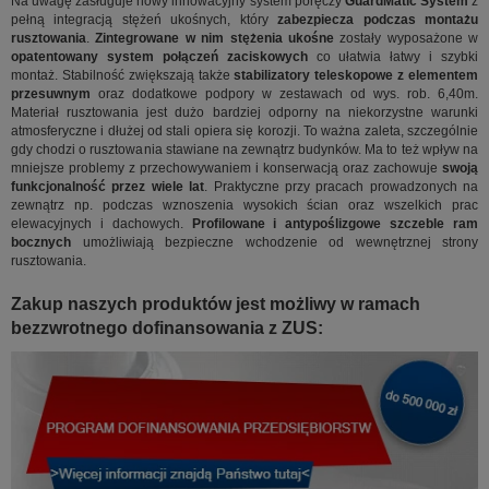
Na uwagę zasługuje nowy innowacyjny system poręczy
GuardMatic System
z
pełną integracją stężeń ukośnych, który
zabezpiecza podczas montażu
rusztowania
.
Zintegrowane w nim stężenia ukośne
zostały wyposażone w
opatentowany system połączeń zaciskowych
co ułatwia łatwy i szybki
montaż. Stabilność zwiększają także
stabilizatory teleskopowe z elementem
przesuwnym
oraz dodatkowe podpory w zestawach od wys. rob. 6,40m.
Materiał rusztowania jest dużo bardziej odporny na niekorzystne warunki
atmosferyczne i dłużej od stali opiera się korozji. To ważna zaleta, szczególnie
gdy chodzi o rusztowania stawiane na zewnątrz budynków. Ma to też wpływ na
mniejsze problemy z przechowywaniem i konserwacją oraz zachowuje
swoją
funkcjonalność przez wiele lat
. Praktyczne przy pracach prowadzonych na
zewnątrz np. podczas wznoszenia wysokich ścian oraz wszelkich prac
elewacyjnych i dachowych.
Profilowane i antypoślizgowe szczeble ram
bocznych
umożliwiają bezpieczne wchodzenie od wewnętrznej strony
rusztowania.
Zakup naszych produktów jest możliwy w ramach
bezzwrotnego dofinansowania z ZUS: