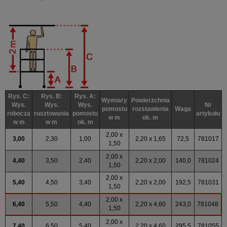
Rys. C:
Rys. B:
Rys. A:
Wymiary
Powierzchnia
Wys.
Wys.
Wys.
Nr
pomostu
rozstawienia
Waga
robocza
rusztowania
pomostu
artykułu
w m
ok. m
w m
w m
ok. m
2,00 x
3,00
2,30
1,00
2,20 x 1,65
72,5
781017
1,50
2,00 x
4,40
3,50
2,40
2,20 x 2,00
140,0
781024
1,50
2,00 x
5,40
4,50
3,40
2,20 x 2,00
192,5
781031
1,50
2,00 x
6,40
5,50
4,40
2,20 x 4,60
243,0
781048
1,50
2,00 x
7,40
6,50
5,40
2,20 x 4,60
295,5
781055