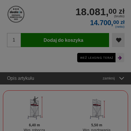
18.081,
00 zł
(brutto)
14.700,
00 zł
(netto)
Dodaj do koszyka
WEŹ LEASING TERAZ
Opis artykułu
zamknij
6,40 m
5,50 m
Wys. robocza
Wys. rusztowania