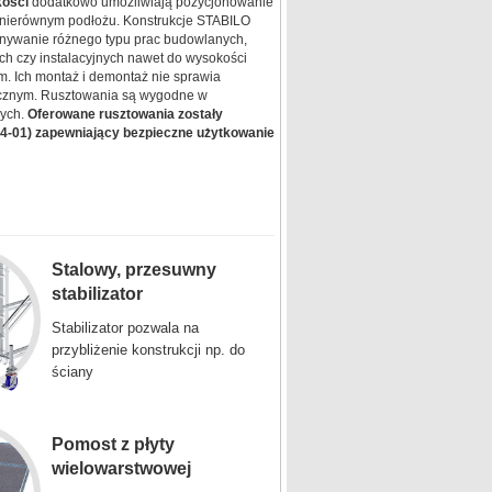
kości
dodatkowo umożliwiają pozycjonowanie
 nierównym podłożu. Konstrukcje STABILO
nywanie różnego typu prac budowlanych,
h czy instalacyjnych nawet do wysokości
m. Ich montaż i demontaż nie sprawia
gicznym. Rusztowania są wygodne w
wych.
Oferowane rusztowania zostały
04-01) zapewniający bezpieczne użytkowanie
Stalowy, przesuwny
stabilizator
Stabilizator pozwala na
przybliżenie konstrukcji np. do
ściany
Pomost z płyty
wielowarstwowej