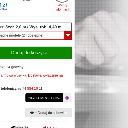
0 zł
Więcej
etto)
informacji
Szer. 2,0 m / Wys. rob. 4,40 m
el:
tępne modele
(24 dostępne)
Dodaj do koszyka
łki:
24 godziny
armowa wysyłka. Dostawa wyłącznie na
telefonicznie
74 884 10 11
WEŹ LEASING TERAZ
+ Dodaj do schowka