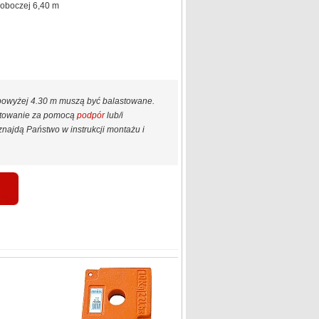
roboczej 6,40 m
 powyżej 4.30 m muszą być balastowane.
astowanie za pomocą
podpór
lub/i
najdą Państwo w instrukcji montażu i