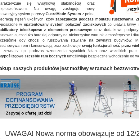
harakteryzuje się wyjątkową stabilnością oraz
ezpieczeństwem. Na uwagę zasługuje nowy
nowacyjny system poręczy
GuardMatic System
z pełną
tegracją stężeń ukośnych, który
zabezpiecza podczas montażu rusztowania
.
Z
yposażone w
opatentowany system połączeń zaciskowych
co ułatwia łatwy i
tabilizatory teleskopowe z elementem przesuwnym
oraz dodatkowe podpory 
sztowania jest dużo bardziej odporny na niekorzystne warunki atmosferyczne i dłuże
zczególnie gdy chodzi o rusztowania stawiane na zewnątrz budynków. 
rzechowywaniem i konserwacją oraz zachowuje
swoją funkcjonalność przez wiel
a zewnątrz np. podczas wznoszenia wysokich ścian oraz wszelkich prac
typoślizgowe szczeble ram bocznych
umożliwiają bezpieczne wchodzenie od wew
akup naszych produktów jest możliwy w ramach bezzwrotn
UWAGA! Nowa norma obowiązuje od 12/