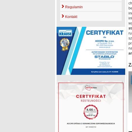
c
Regulamin
b
in
Kontakt
in
w
s
ru
s
p
n
an
Z