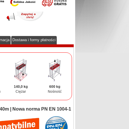
rmacja
Dostawa i formy płatności
140,0 kg
600 kg
u
Ciężar
Nośność
,40m | Nowa norma PN EN 1004-1