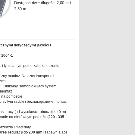
Dostępne dwie długości 2,00 m i
2,50 m
ycznymi dotyczącymi jakości i
 1004-1
 i tym samym pełne zabezpieczenie
zny montaż. Na czas transportu i
jsca
. Unikalny, samoblokujący system
emontaż
ą na pomoście
rzy tym szybki i beznarzędziowy montaż
as pracy (od wysokości roboczej 4,40 m)
wanie na nierównym podłożu (
220 - 335
zędzia i materiały
kres regulacji do 230 mm
) zapewniające