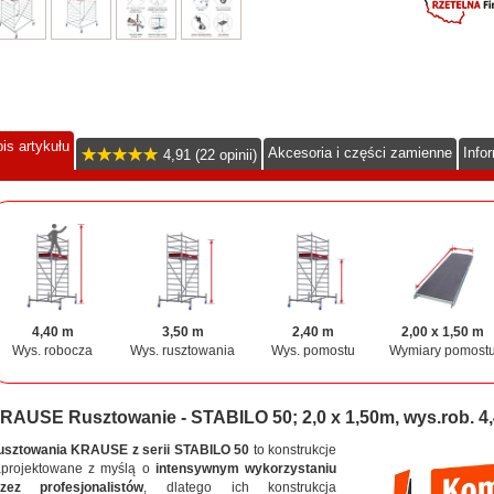
is artykułu
Akcesoria i części zamienne
Info
4,91 (22 opinii)
4,40 m
3,50 m
2,40 m
2,00 x 1,50 m
Wys. robocza
Wys. rusztowania
Wys. pomostu
Wymiary pomost
RAUSE Rusztowanie - STABILO 50; 2,0 x 1,50m, wys.rob. 4
usztowania KRAUSE z serii STABILO 50
to konstrukcje
projektowane z myślą o
intensywnym wykorzystaniu
rzez profesjonalistów
, dlatego ich konstrukcja