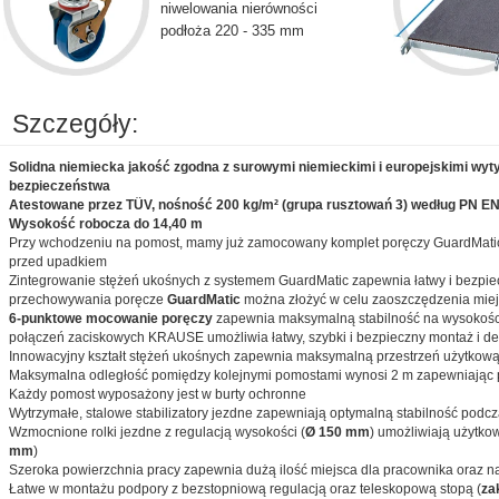
niwelowania nierówności
podłoża 220 - 335 mm
Szczegóły:
Solidna niemiecka jakość zgodna z surowymi niemieckimi i europejskimi wyt
bezpieczeństwa
Atestowane przez TÜV, nośność 200 kg/m² (grupa rusztowań 3) według PN EN
Wysokość robocza do 14,40 m
Przy wchodzeniu na pomost, mamy już zamocowany komplet poręczy GuardMatic
przed upadkiem
Zintegrowanie stężeń ukośnych z systemem GuardMatic zapewnia łatwy i bezpiec
przechowywania poręcze
GuardMatic
można złożyć w celu zaoszczędzenia mie
6-punktowe mocowanie poręczy
zapewnia maksymalną stabilność na wysokości
połączeń zaciskowych KRAUSE umożliwia łatwy, szybki i bezpieczny montaż i d
Innowacyjny kształt stężeń ukośnych zapewnia maksymalną przestrzeń użytkow
Maksymalna odległość pomiędzy kolejnymi pomostami wynosi 2 m zapewniając p
Każdy pomost wyposażony jest w burty ochronne
Wytrzymałe, stalowe stabilizatory jezdne zapewniają optymalną stabilność podcz
Wzmocnione rolki jezdne z regulacją wysokości (
Ø 150 mm
) umożliwiają użytko
mm
)
Szeroka powierzchnia pracy zapewnia dużą ilość miejsca dla pracownika oraz nar
Łatwe w montażu podpory z bezstopniową regulacją oraz teleskopową stopą (
za