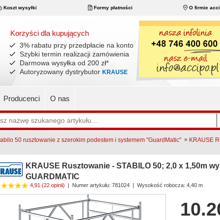
Koszt wysyłki
Formy płatności
O firmie acc
Korzyści dla kupujących
3% rabatu przy przedpłacie na konto
Szybki termin realizacji zamówienia
Darmowa wysyłka od 200 zł
*
Autoryzowany dystrybutor
KRAUSE
Producenci
O nas
»
bilo 50 rusztowanie z szerokim podestem i systemem "GuardMatic"
KRAUSE Rus
KRAUSE Rusztowanie - STABILO 50; 2,0 x 1,50m wys
GUARDMATIC
4,91
(22 opinii)
|
Numer artykułu:
781024
| Wysokość robocza: 4,40 m
10.2