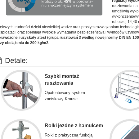
regulacji wyso
rusztowania na
umożliwią wyko
wykończeniowyc
roboczej 14,40 
ększych trudności dzięki niewielkiej wadze oraz prostym rozwiązaniom technolo
sploatacji oraz spełniają wysokie wymagania bezpieczeństwa i wymogów użytko
rawdzone i uzyskały atest (grupa rusztowań 3 według nowej normy DIN EN 10
zy obciążeniu do 200 kg/m2.
Detale:
Szybki montaż
rusztowania
Opatentowany system
zaciskowy Krause
Rolki jezdne z hamulcem
Rolki z praktyczną funkcją