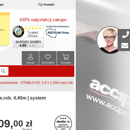
ipo
Kontakt
100% satysfakcji zakupu
4.99
/ 5.00
Konto
Schowek
Koszyk
ztowanie - STABILO 50; 2,0 x 1,50m wys.rob.
.rob. 4,40m | system
09,
00 zł
(brutto)