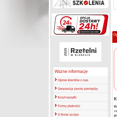
Op
Ważne informacje
Opinie klientów o nas
Gwarancja zwrotu pieniędzy
Koszt wysyłki
K
Formy płatności
R
za
O firmie accipo
p