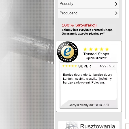
Podesty
Producenci
4.99
/ 5.00