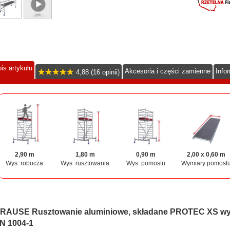
is artykułu
Akcesoria i części zamienne
Info
4,88 (16 opinii)
2,90 m
1,80 m
0,90 m
2,00 x 0,60 m
Wys. robocza
Wys. rusztowania
Wys. pomostu
Wymiary pomost
RAUSE Rusztowanie aluminiowe, składane PROTEC XS wys
N 1004-1