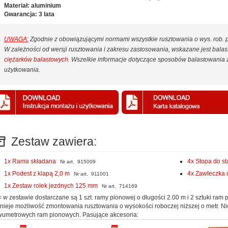
Materiał: aluminium
Gwarancja: 3 lata
UWAGA:
Zgodnie z obowiązującymi normami wszystkie rusztowania o wys. rob.
W zależności od wersji rusztowania i zakresu zastosowania, wskazane jest bal
ciężarków balastowych
. Wszelkie informacje dotyczące sposobów balastowania z
użytkowania.
Zestaw zawiera:
1x Rama składana
4x Stopa do st
Nr art. 915009
1x Podest z klapą 2,0 m
4x Zawleczka 
Nr art. 911001
1x Zestaw rolek jezdnych 125 mm
Nr art. 714169
= w zestawie dostarczane są 1 szt. ramy pionowej o długości 2.00 m i 2 sztuki ram
tnieje możliwość zmontowania rusztowania o wysokości roboczej niższej o metr. Ni
umetrowych ram pionowych. Pasujące akcesoria: