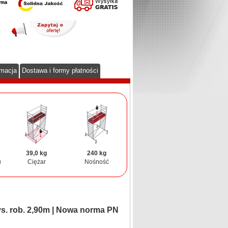
rmacja
Dostawa i formy płatności
39,0 kg
240 kg
u
Ciężar
Nośność
. rob. 2,90m | Nowa norma PN