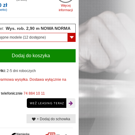
0 zł
Więcej
etto)
informacji
Wys. rob. 2,90 m NOWA NORMA
el:
tępne modele
(12 dostępne)
Dodaj do koszyka
łki:
2-5 dni roboczych
armowa wysyłka. Dostawa wyłącznie na
telefonicznie
74 884 10 11
WEŹ LEASING TERAZ
+ Dodaj do schowka