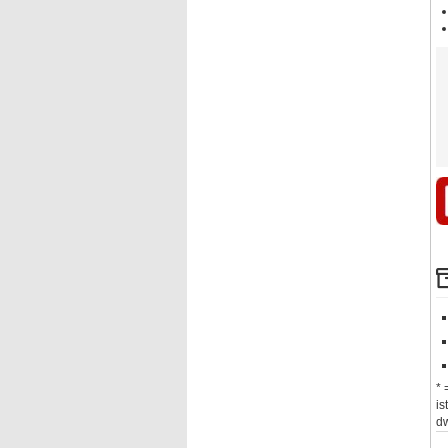
* 
is
dw