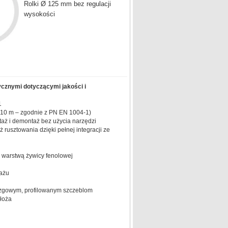
Rolki Ø 125 mm bez regulacji
wysokości
ycznymi dotyczącymi jakości i
1
 10 m – zgodnie z PN EN 1004-1)
taż i demontaż bez użycia narzędzi
 rusztowania dzięki pełnej integracji ze
 warstwą żywicy fenolowej
ażu
lizgowym, profilowanym szczeblom
łoża