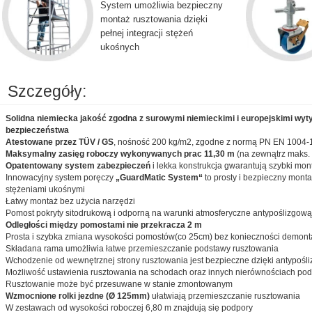
System umożliwia bezpieczny
montaż rusztowania dzięki
pełnej integracji stężeń
ukośnych
Szczegóły:
Solidna niemiecka jakość zgodna z surowymi niemieckimi i europejskimi wyt
bezpieczeństwa
Atestowane przez TÜV / GS
, nośność 200 kg/m2, zgodne z normą PN EN 1004-
Maksymalny zasięg roboczy wykonywanych prac 11,30 m
(na zewnątrz maks.
Opatentowany system zabezpieczeń
i lekka konstrukcja gwarantują szybki mon
Innowacyjny system poręczy
„GuardMatic System“
to prosty i bezpieczny montaż
stężeniami ukośnymi
Łatwy montaż bez użycia narzędzi
Pomost pokryty sitodrukową i odporną na warunki atmosferyczne antypoślizgową
Odległości między pomostami nie przekracza 2 m
Prosta i szybka zmiana wysokości pomostów(co 25cm) bez konieczności demont
Składana rama umożliwia łatwe przemieszczanie podstawy rusztowania
Wchodzenie od wewnętrznej strony rusztowania jest bezpieczne dzięki antypoś
Możliwość ustawienia rusztowania na schodach oraz innych nierównościach pod
Rusztowanie może być przesuwane w stanie zmontowanym
Wzmocnione rolki jezdne (Ø 125mm)
ułatwiają przemieszczanie rusztowania
W zestawach od wysokości roboczej 6,80 m znajdują się podpory