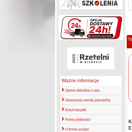
Op
Ważne informacje
Opinie klientów o nas
Gwarancja zwrotu pieniędzy
Koszt wysyłki
Formy płatności
K
E
O firmie accipo