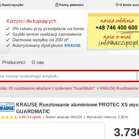
Koszt wysyłki
Formy płatności
O firmie acc
Korzyści dla kupujących
3% rabatu przy przedpłacie na konto
Szybki termin realizacji zamówienia
Darmowa wysyłka od 200 zł
*
Autoryzowany dystrybutor
KRAUSE
Producenci
O nas
»
tec XS rusztowanie składane z systemem "GuardMatic"
KRAUSE Rusztowanie 
KRAUSE Rusztowanie aluminiowe PROTEC XS wys.r
GUARDMATIC
4,88
(16 opinii)
|
Numer artykułu:
942104
| Wysokość robocza: 2,90 m
3.73