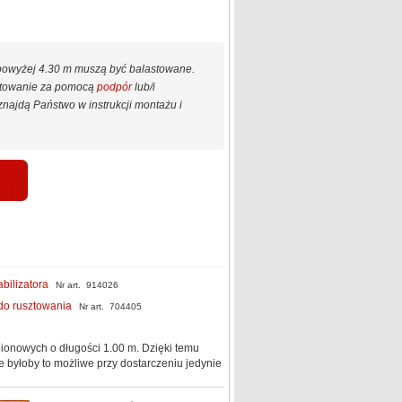
 powyżej 4.30 m muszą być balastowane.
astowanie za pomocą
podpór
lub/i
najdą Państwo w instrukcji montażu i
abilizatora
Nr art. 914026
do rusztowania
Nr art. 704405
 pionowych o długości 1.00 m. Dzięki temu
e byłoby to możliwe przy dostarczeniu jedynie