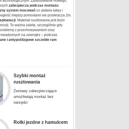
m technologicznym. Zastosowanie nowego,
ośnych
zabezpiecza podczas montażu
yczny system mocowań
co ułatwia łatwy i
ległość między pomostami nie przekracza 2m.
ploatacji
. Materiał rusztowania jest dużo
orozji. To ważna zaleta, szczególnie gdy
e problemy z przechowywaniem oraz
 prowadzonych na zewnątrz – podczas
wane i antypoślizgowe szczeble ram
Szybki montaż
rusztowania
Zestawy zabezpieczające
umożliwiają montaż bez
narzędzi
Rolki jezdne z hamulcem