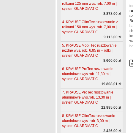
rolkami 125 mm wys. rob. 7,00 m |
in
system GUARDMATIC
r
8.878,00 zł
sz
R
4. KRAUSE ClimTec rusztowanie z
ba
rolkami 150 mm wys. rob. 7,00 m |
ch
system GUARDMATIC
ko
9.113,00 zł
wz
5. KRAUSE MobilTec rusztowanie
bo
jezdne wys. rob. 6,85 m + rolki |
system GUARDMATIC
8.600,00 zł
6. KRAUSE ProTec rusztowanie
aluminiowe wys.rob. 11,30 m |
system GUARDMATIC
19.808,01 zł
7. KRAUSE ProTec rusztowanie
aluminiowe wys.rob. 13,30 m |
system GUARDMATIC
22.885,00 zł
8. KRAUSE ClimTec rusztowanie
aluminiowe wys. rob. 3,00 m |
system GUARDMATIC
2.426,00 zł