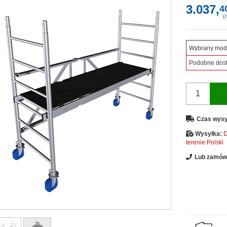
3.037,
4
(n
Wybrany mod
Podobne dos
Czas wysy
Wysyłka:
D
terenie Polski
Lub zamów 