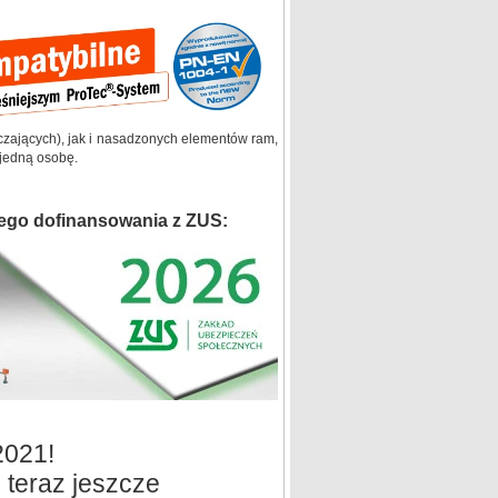
zających), jak i nasadzonych elementów ram,
 jedną osobę.
ego dofinansowania z ZUS:
2021!
teraz jeszcze