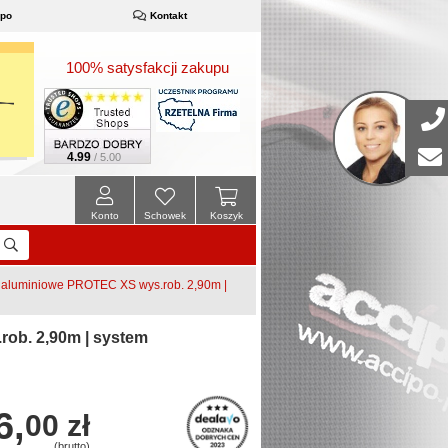
ipo
Kontakt
100% satysfakcji zakupu
4.99
/ 5.00
Konto
Schowek
Koszyk
aluminiowe PROTEC XS wys.rob. 2,90m |
ob. 2,90m | system
6,
00 zł
(brutto)