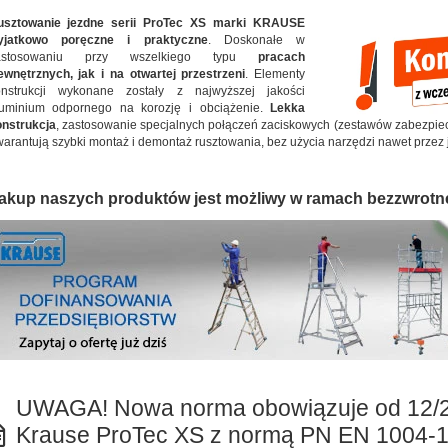
usztowanie jezdne serii ProTec XS marki KRAUSE
yjatkowo poręczne i praktyczne
. Doskonałe w
astosowaniu przy wszelkiego typu
pracach
wnętrznych, jak i na otwartej przestrzeni
. Elementy
onstrukcji wykonane zostały z najwyższej jakości
luminium odpornego na korozję i obciążenie.
Lekka
nstrukcja
, zastosowanie specjalnych połączeń zaciskowych (zestawów zabezpiec
arantują szybki montaż i demontaż rusztowania, bez użycia narzędzi nawet przez
akup naszych produktów jest możliwy w ramach bezzwrotn
UWAGA! Nowa norma obowiązuje od 12/
Krause ProTec XS z normą PN EN 1004-1 