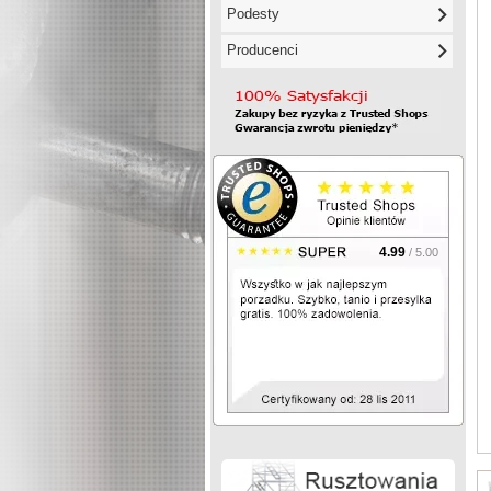
Podesty
Producenci
4.99
/ 5.00