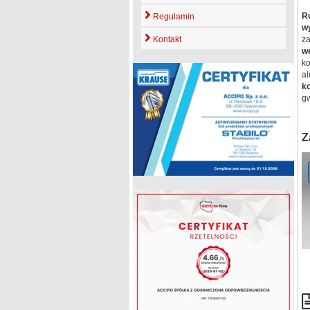
R
Regulamin
w
Kontakt
z
we
k
a
ko
gw
Z