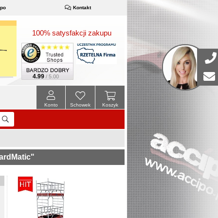
ipo
Kontakt
100% satysfakcji zakupu
4.99
/ 5.00
Konto
Schowek
Koszyk
ardMatic"