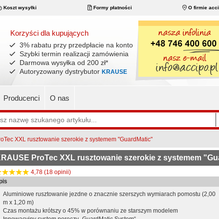
Koszt wysyłki
Formy płatności
O firmie acc
Korzyści dla kupujących
3% rabatu przy przedpłacie na konto
Szybki termin realizacji zamówienia
Darmowa wysyłka od 200 zł
*
Autoryzowany dystrybutor
KRAUSE
Producenci
O nas
Tec XXL rusztowanie szerokie z systemem "GuardMatic"
RAUSE ProTec XXL rusztowanie szerokie z systemem "Gu
4,78 (18 opinii)
pis
Aluminiowe rusztowanie jezdne o znacznie szerszych wymiarach pomostu (2,00
m x 1,20 m)
Czas montażu krótszy o 45% w porównaniu ze starszym modelem
Innowacyjny system poręczy „GuardMatic System“