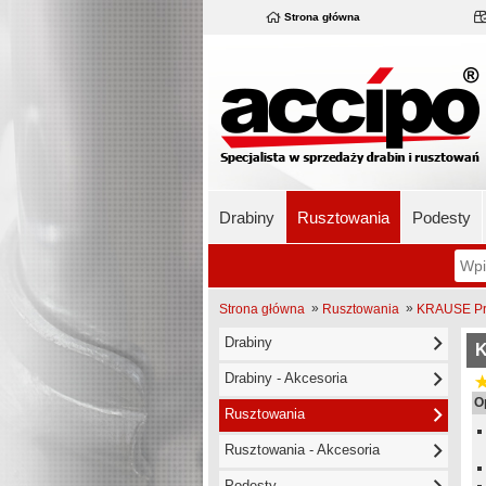
Strona główna
Drabiny
Rusztowania
Podesty
»
»
Strona główna
Rusztowania
KRAUSE Pro
Drabiny
K
Drabiny - Akcesoria
O
Rusztowania
Rusztowania - Akcesoria
Podesty