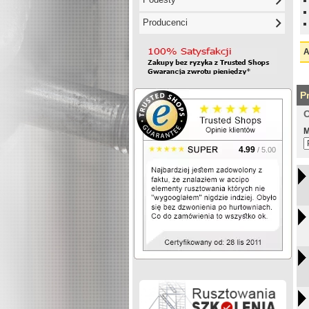
Producenci
A
P
O
M
4.99
/ 5.00