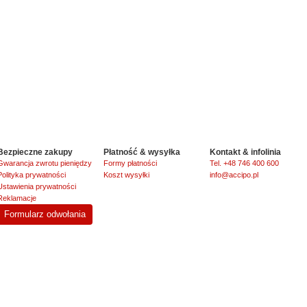
Bezpieczne zakupy
Płatność & wysyłka
Kontakt & infolinia
Gwarancja zwrotu pieniędzy
Formy płatności
Tel. +48 746 400 600
Polityka prywatności
Koszt wysyłki
info@accipo.pl
Ustawienia prywatności
Reklamacje
Formularz odwołania