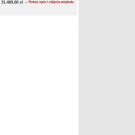
31.489,00 zł
→ Pokaż opis i zdjęcia artykułu