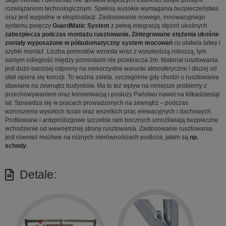
rozwiązaniom technologicznym. Spełnia wysokie wymagania bezpieczeństwa
oraz jest wygodne w eksploatacji. Zastosowanie nowego, innowacyjnego
systemu poręczy
GuardMatic System
z pełną integracją stężeń ukośnych
zabezpiecza podczas montażu rusztowania. Zintegrowane stężenia ukośne
zostały wyposażone w półautomatyczny system mocowań
co ułatwia łatwy i
szybki montaż. Liczba pomostów wzrasta wraz z wysokością roboczą, tym
samym odległość między pomostami nie przekracza 2m. Materiał rusztowania
jest dużo bardziej odporny na niekorzystne warunki atmosferyczne i dłużej od
stali opiera się korozji. To ważna zaleta, szczególnie gdy chodzi o rusztowania
stawiane na zewnątrz budynków. Ma to też wpływ na mniejsze problemy z
przechowywaniem oraz konserwacją i posłuży Państwu nawet na kilkadziesiąt
lat. Sprawdza się w pracach prowadzonych na zewnątrz – podczas
wznoszenia wysokich ścian oraz wszelkich prac elewacyjnych i dachowych.
Profilowane i antypoślizgowe szczeble ram bocznych umożliwiają bezpieczne
wchodzenie od wewnętrznej strony rusztowania. Zastosowanie rusztowania
jest również możliwe na różnych nierównościach podłoża, jakim są
np.
schody
.
Detale: