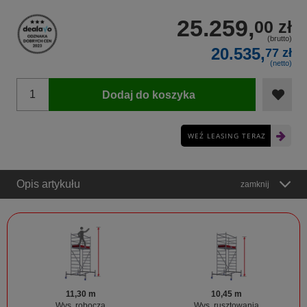
25.259,
00 zł
(brutto)
20.535,
77 zł
(netto)
Dodaj do koszyka
WEŹ LEASING TERAZ
Opis artykułu
zamknij
11,30 m
10,45 m
Wys. robocza
Wys. rusztowania