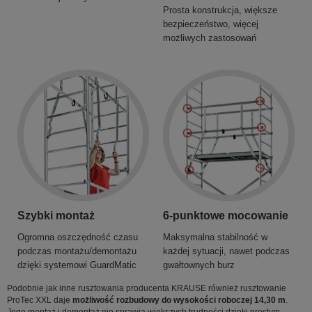
Prosta konstrukcja, większe
bezpieczeństwo, więcej
możliwych zastosowań
Szybki montaż
6-punktowe mocowanie
Ogromna oszczędność czasu
Maksymalna stabilność w
podczas montażu/demontażu
każdej sytuacji, nawet podczas
dzięki systemowi GuardMatic
gwałtownych burz
Podobnie jak inne rusztowania producenta KRAUSE również rusztowanie
ProTec XXL daje
możliwość rozbudowy do wysokości roboczej 14,30 m
.
Jego montaż i demontaż nie sprawia większych trudności dzięki prostym