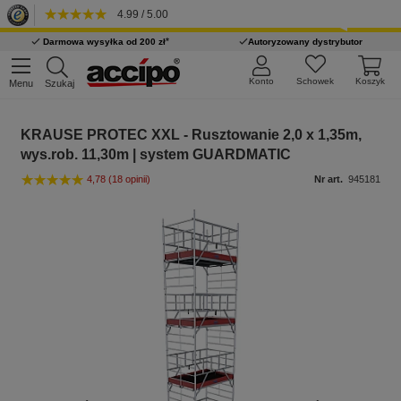
4.99 / 5.00
*
Darmowa wysyłka od 200 zł
Autoryzowany dystrybutor
Konto
Schowek
Koszyk
Menu
Szukaj
KRAUSE PROTEC XXL - Rusztowanie 2,0 x 1,35m,
wys.rob. 11,30m | system GUARDMATIC
4,78
(18 opinii)
Nr art.
945181