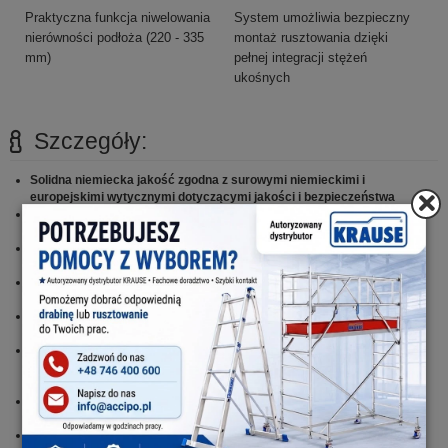
Praktyczna funkcja niwelowania
System umożliwia bezpieczny
nierówności podłoża (220 - 335
montaż rusztowania dzięki
mm)
pełnej integracji stężeń
ukośnych
Szczegóły:
Solidna niemiecka jakość zgodna z surowymi niemieckimi i
europejskimi wytycznymi dotyczącymi jakości i bezpieczeństwa
Atestowane przez TÜV / GS, nośność 200 kg/m2, zgodne z normą PN
EN 1004-1
Maksymalny zasięg roboczy wykonywanych prac 14,30 m (na zewnątrz
maks. 10 m – zgodnie z PN EN 1004-1)
Powierzchnia robocza podestu: dług. x szer. 200 x 120 cm, Nośność:
480,0 kg
Opatentowany system zabezpieczeń i lekka konstrukcja gwarantują
szybki montaż i demontaż bez użycia narzędzi
Innowacyjny system poręczy
„GuardMatic System“
to prosty i
bezpieczny montaż rusztowania dzięki pełnej integracji ze stężeniami
ukośnymi
Pomost pokryty sitodrukową i odporną na warunki atmosferyczne
antypoślizgową warstwą żywicy fenolowej
Odległości między pomostami nie przekracza 2 m