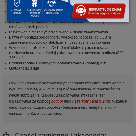
Prosta i szybka zmiana wysokości pomostów (co 25cm) bez
konieczności demontażu
Wchodzenie od wewnętrznej strony rusztowania jest bezpieczne dzięki
antypoślizgowym, profilowanym szczeblom
Możliwość ustawienia rusztowania na schodach oraz innych
nierównościach podłoża
Rusztowanie może być przesuwane w stanie zmontowanym
Łatwe w montażu podpory przy wysokości roboczej od 6,30 m
zapewniają dodatkową stabilizację i bezpieczne użytkowanie
Wzmocnione rolki jezdne (Ø 150mm) ułatwiają przemieszczanie
rusztowania oraz umożliwiają niwelowanie nierówności podłoża (220 -
335 mm)
Produkt zgodny z wymogami
dofinansowania (dotacji) ZUS
Gwarancja: 3 lata
UWAGA:
Zgodnie z obowiązującymi normami wszystkie rusztowania o
wys. rob. powyżej 4.30 m muszą być balastowane. W zależności od
wersji rusztowania i zakresu zastosowania, wskazane jest
balastowanie za pomocą
podpór
lub/i
ciężarków balastowych
. Wszelkie
informacje dotyczące sposobów balastowania znajdą Państwo w
instrukcji montażu i użytkowania.
Części zamienne i akcesoria: