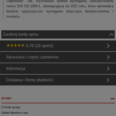
Odpowiedź: Tak, rusztowanie spełnia wymagania zaktualizowanej
normy DIN EN 1004-1, obowiązującej od 2021 roku, która wprowadza
bardziej rygorystyczne wymagania dotyczące bezpieczeństwa i
montażu.
Zamknij kartę opisu
4,78 (18 opinii)
Akcesoria i części zamienne
Informacja
Dostawa i formy płatności
accipo
O firmie accipo
Opinie klientów o nas