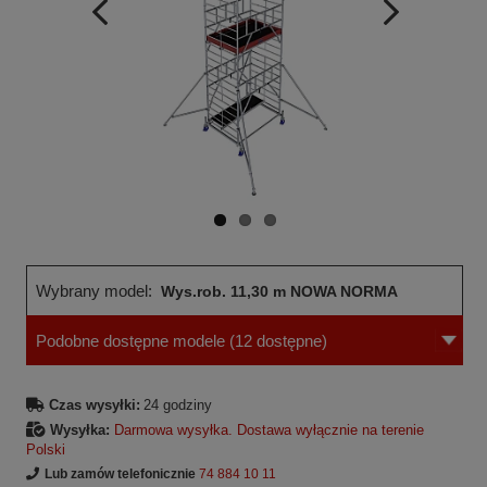
Wcześniejsza
Następne
strona
strona
Wybrany model:
Wys.rob. 11,30 m NOWA NORMA
Podobne dostępne modele
(12 dostępne)
Czas wysyłki:
24 godziny
Wysyłka:
Darmowa wysyłka. Dostawa wyłącznie na terenie
Polski
Lub zamów telefonicznie
74 884 10 11