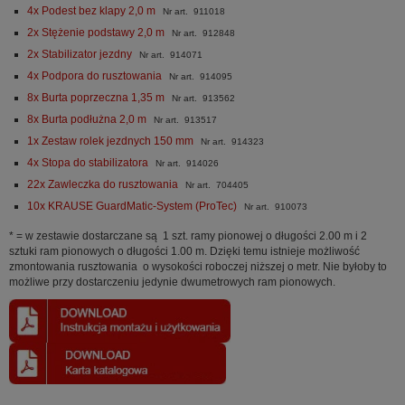
4x Podest bez klapy 2,0 m
Nr art. 911018
2x Stężenie podstawy 2,0 m
Nr art. 912848
2x Stabilizator jezdny
Nr art. 914071
4x Podpora do rusztowania
Nr art. 914095
8x Burta poprzeczna 1,35 m
Nr art. 913562
8x Burta podłużna 2,0 m
Nr art. 913517
1x Zestaw rolek jezdnych 150 mm
Nr art. 914323
4x Stopa do stabilizatora
Nr art. 914026
22x Zawleczka do rusztowania
Nr art. 704405
10x KRAUSE GuardMatic-System (ProTec)
Nr art. 910073
* = w zestawie dostarczane są 1 szt. ramy pionowej o długości 2.00 m i 2
sztuki ram pionowych o długości 1.00 m. Dzięki temu istnieje możliwość
zmontowania rusztowania o wysokości roboczej niższej o metr. Nie byłoby to
możliwe przy dostarczeniu jedynie dwumetrowych ram pionowych.