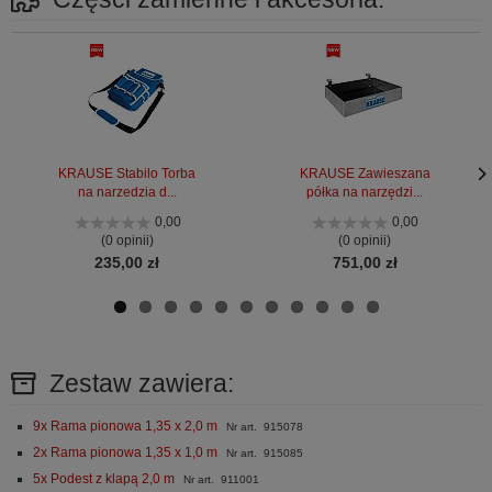
KRAUSE Stabilo Torba
KRAUSE Zawieszana
na narzedzia d...
półka na narzędzi...
Nas
Nas
stro
stro
0,00
0,00
(0 opinii)
(0 opinii)
235,00 zł
751,00 zł
Zestaw zawiera:
9x Rama pionowa 1,35 x 2,0 m
Nr art. 915078
2x Rama pionowa 1,35 x 1,0 m
Nr art. 915085
5x Podest z klapą 2,0 m
Nr art. 911001