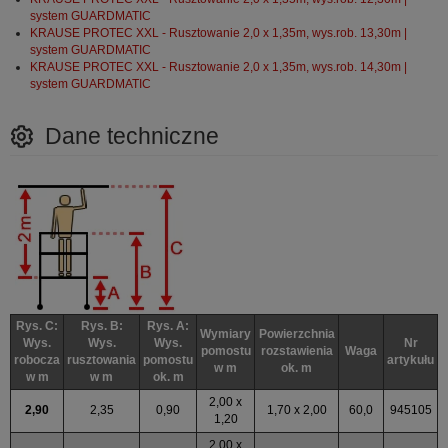
system GUARDMATIC
KRAUSE PROTEC XXL - Rusztowanie 2,0 x 1,35m, wys.rob. 13,30m |
system GUARDMATIC
KRAUSE PROTEC XXL - Rusztowanie 2,0 x 1,35m, wys.rob. 14,30m |
system GUARDMATIC
Dane techniczne
Rys. C:
Rys. B:
Rys. A:
Wymiary
Powierzchnia
Wys.
Wys.
Wys.
Nr
pomostu
rozstawienia
Waga
robocza
rusztowania
pomostu
artykułu
w m
ok. m
w m
w m
ok. m
2,00 x
2,90
2,35
0,90
1,70 x 2,00
60,0
945105
1,20
2,00 x