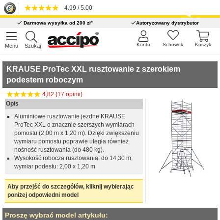
4.99 / 5.00
*
Darmowa wysyłka od 200 zł
Autoryzowany dystrybutor
Konto
Schowek
Koszyk
Menu
Szukaj
KRAUSE ProTec XXL rusztowanie z szerokiem
podestem roboczym
4,82 (17 opinii)
Opis
Aluminiowe rusztowanie jezdne KRAUSE
ProTec XXL o znacznie szerszych wymiarach
pomostu (2,00 m x 1,20 m). Dzięki zwiększeniu
wymiaru pomostu poprawie uległa również
nośność rusztowania (do 480 kg).
Wysokość robocza rusztowania: do 14,30 m;
wymiar podestu: 2,00 x 1,20 m
Aby przejść do szczegółów, kliknij wybierając
poniżej odpowiedni model
Proszę wybrać model artykułu: