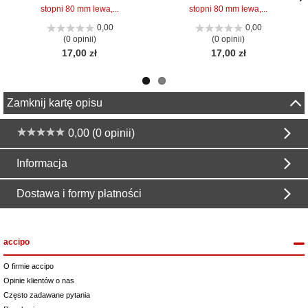
stopni 80 mm lewa,...
stopni 80 mm lewa,...
Nas
Nas
stro
stro
0,00
0,00
(0 opinii)
(0 opinii)
17,00 zł
17,00 zł
Zamknij kartę opisu
0,00 (0 opinii)
Informacja
Dostawa i formy płatności
accipo
O firmie accipo
Opinie klientów o nas
Często zadawane pytania