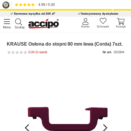
4.99 / 5.00
*
Darmowa wysyłka od 200 zł
Autoryzowany dystrybutor
Konto
Schowek
Koszyk
Menu
Szukaj
KRAUSE Osłona do stopni 80 mm lewa (Corda) 7szt.
0,00
(0 opinii)
Nr art.
201904